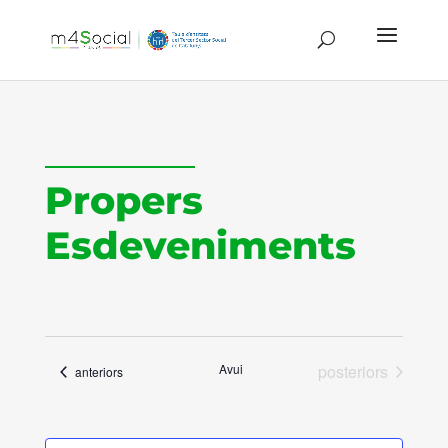
Propers
Esdeveniments
Esdeveniments
Avui
posteriors
Esdeveniments
anteriors