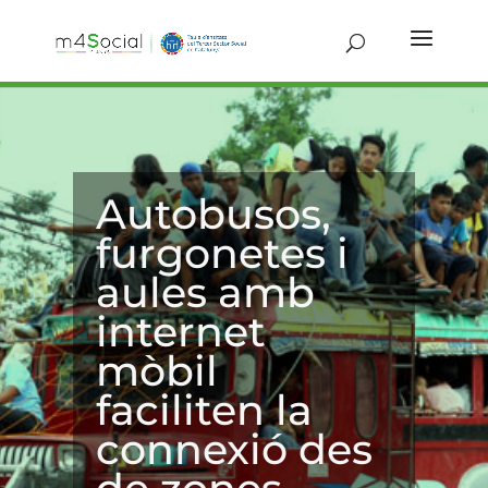
Autobusos,
furgonetes i
aules amb
internet
mòbil
faciliten la
connexió des