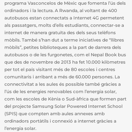
programa Vasconcelos de Mèxic que fomenta l’ús dels
ordinadors i la lectura. A Rwanda, al voltant de 400
autobusos estan connectats a Internet 4G permetent
als passatgers, molts d’ells estudiants, connectar-se a
internet de manera gratuïta des dels seus telèfons
mòbils. També s’han dut a terme iniciatives de “llibres
mòbils”, petites biblioteques a la part de darrera dels
autobusos o de les furgonetes, com el Nepal Book bus
que des de novembre de 2013 ha fet 10.000 kilòmetres
per tot el país visitant més de 80 escoles i centres
comunitaris i arribant a més de 60.000 persones. La
connectivitat a les aules és possible també gràcies a
l’ús de les energies renovables com l’energia solar,
com les escoles de Kènia o Sud-àfrica que formen part
del projecte Samsung Solar Powered Internet School
(SPIS) que compten amb aules annexes amb
ordinadors portàtils i connexió a internet gràcies a
l’energia solar.