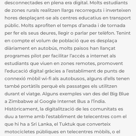
desconnectades en plena era digital. Molts estudiants
de zones rurals realitzen llargs recorreguts i inverteixen
hores desplaçant-se als centres educatius en transport
públic. Molts aprofiten el temps d’anada i de tornada
per fer els seus deures, llegir o parlar per telèfon. Tenint
en compte el volum de població que es desplaça
diàriament en autobús, molts països han llançat
programes pilot per facilitar l’accés a internet als
estudiants que viuen en zones remotes, promovent
l’educació digital gràcies a l’establiment de punts de
connexió mòbil wi-fi als autobusos, alguns d’ells tenen
també portàtils perquè els passatges els utilitzen
durant el viatge. Alguns exemples van des del Big Blue
a Zimbabwe al Google Internet Bus a l’Índia.
Històricament, la digitalització de les comunitats es
duu a terme amb l’establiment de telecentres com el
que hi ha a Sri Lanka, el Tuktuk que converteix
motocicletes públiques en telecentres mòbils, o el