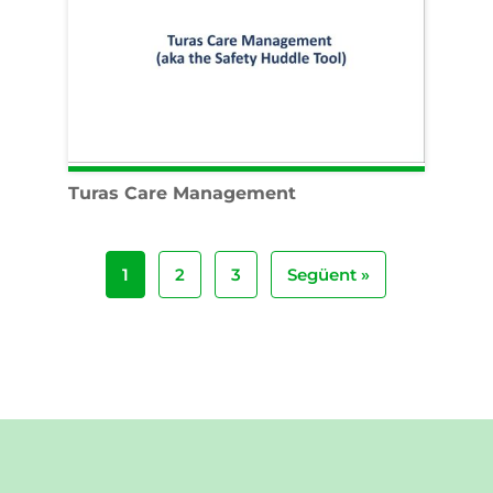
Turas Care Management
1
2
3
Següent »