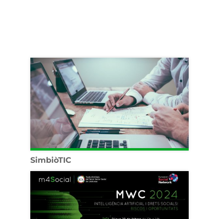
SimbiòTIC