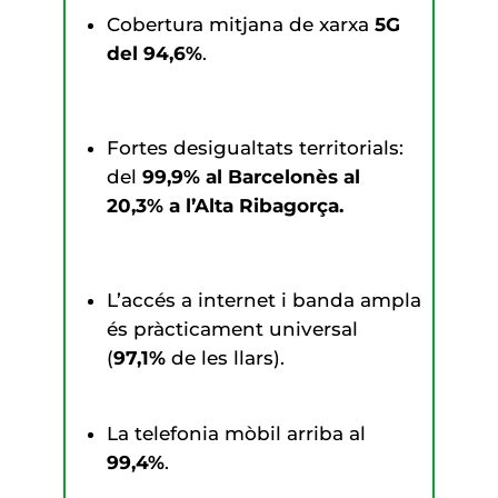
Cobertura mitjana de xarxa
5G
del 94,6%
.
Fortes desigualtats territorials:
del
99,9% al Barcelonès
al
20,3% a l’Alta Ribagorça.
L’accés a internet i banda ampla
és pràcticament universal
(
97,1%
de les llars).
La telefonia mòbil arriba al
99,4%
.