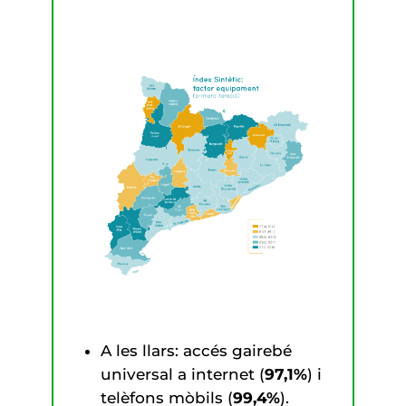
A les llars: accés gairebé
universal a internet (
97,1%
) i
telèfons mòbils (
99,4%
).