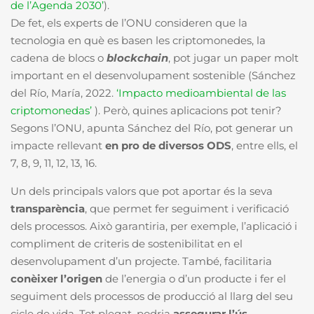
de l’Agenda 2030’
).
De fet, els experts de l’ONU consideren que la
tecnologia en què es basen les criptomonedes, la
cadena de blocs o
blockchain
, pot jugar un paper molt
important en el desenvolupament sostenible (Sánchez
del Río, María, 2022.
‘Impacto medioambiental de las
criptomonedas’
). Però, quines aplicacions pot tenir?
Segons l’ONU, apunta Sánchez del Río, pot generar un
impacte rellevant
en pro de diversos ODS
, entre ells, el
7, 8, 9, 11, 12, 13, 16.
Un dels principals valors que pot aportar és la seva
transparència
, que permet fer seguiment i verificació
dels processos. Això garantiria, per exemple, l’aplicació i
compliment de criteris de sostenibilitat en el
desenvolupament d’un projecte. També, facilitaria
conèixer l’origen
de l’energia o d’un producte i fer el
seguiment dels processos de producció al llarg del seu
cicle de vida. Tot plegat, podria
assegurar l’ús