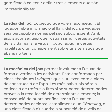
gamificació cal tenir definir tres elements que són
imprescindibles:
La idea del joc:
L’objectiu que volem aconseguir. El
jugador rebrà informació al llarg del joc i, a vegades,
serà perceptible només pel seu subconscient. Amb
això s’aconsegueix que l’usuari simuli certes activitats
de la vida real a la virtual i pugui adquirir certes
habilitats o un coneixement sobre una temàtica que
abans no tenia.
La mecànica del joc:
permet involucrar a l’usuari de
forma divertida a les activitats. Està conformada per
eines, tècniques i
widgets
que s’utilitzen com a blocs
de construcció de l’app. Les més habituals són: la
col·lecció de trofeus o fites si se superen determinades
proves o la recol·lecció de determinats elements; la
consecució de punts per fidelitzar a l’usuari en
determinades accions; l’establiment d’un
Rànquing
, o
una classificació d’usuaris; la superació de nivells del