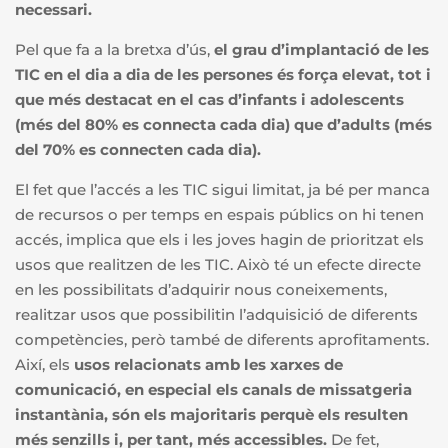
necessari.
Pel que fa a la bretxa d’ús,
el
grau d’implantació de les
TIC en el dia a dia de les persones és força elevat, tot i
que més destacat en el cas d’infants i adolescents
(més del 80% es connecta cada dia) que d’adults (més
del 70% es connecten cada dia).
El fet que l’accés a les TIC sigui limitat, ja bé per manca
de recursos o per temps en espais públics on hi tenen
accés, implica que els i les joves hagin de prioritzat els
usos que realitzen de les TIC. Això té un efecte directe
en les possibilitats d’adquirir nous coneixements,
realitzar usos que possibilitin l’adquisició de diferents
competències, però també de diferents aprofitaments.
Així, els
usos relacionats amb les xarxes de
comunicació, en especial els
canals de missatgeria
instantània, són els majoritaris perquè els resulten
més senzills i, per tant, més accessibles.
De fet,