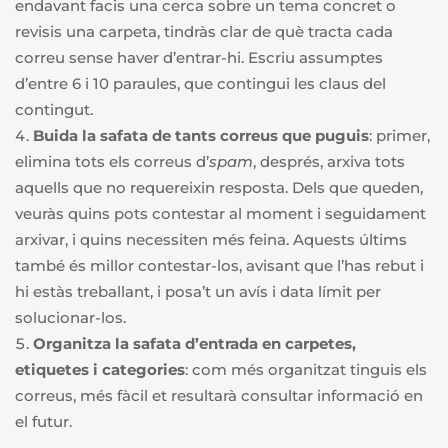
endavant facis una cerca sobre un tema concret o
revisis una carpeta, tindràs clar de què tracta cada
correu sense haver d’entrar-hi. Escriu assumptes
d’entre 6 i 10 paraules, que contingui les claus del
contingut.
Buida la safata de tants correus que puguis
: primer,
elimina tots els correus d’
spam
, després, arxiva tots
aquells que no requereixin resposta. Dels que queden,
veuràs quins pots contestar al moment i seguidament
arxivar, i quins necessiten més feina. Aquests últims
també és millor contestar-los, avisant que l’has rebut i
hi estàs treballant, i posa’t un avís i data límit per
solucionar-los.
Organitza la safata d’entrada en carpetes,
etiquetes i categories
: com més organitzat tinguis els
correus, més fàcil et resultarà consultar informació en
el futur.