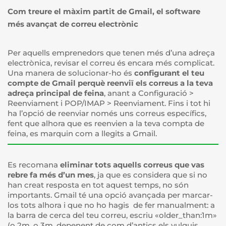
Com treure el màxim partit de Gmail, el software
més avançat de correu electrònic
Per aquells emprenedors que tenen més d’una adreça
electrònica, revisar el correu és encara més complicat.
Una manera de solucionar-ho és
configurant el teu
compte de Gmail perquè reenviï els correus a la teva
adreça principal de feina
, anant a Configuració >
Reenviament i POP/IMAP > Reenviament. Fins i tot hi
ha l’opció de reenviar només uns correus específics,
fent que alhora que es reenvien a la teva compta de
feina, es marquin com a llegits a Gmail.
Es recomana
eliminar tots aquells correus que vas
rebre fa més d’un mes
, ja que es considera que si no
han creat resposta en tot aquest temps, no són
importants. Gmail té una opció avançada per marcar-
los tots alhora i que no ho hagis de fer manualment: a
la barra de cerca del teu correu, escriu «older_than:1m»
(o 2m, o 3m, depenent de com d’antics els vulguis