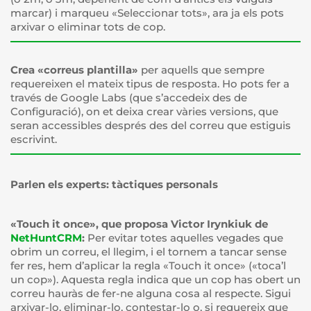
marcar) i marqueu «Seleccionar tots», ara ja els pots
arxivar o eliminar tots de cop.
Crea «correus plantilla»
per aquells que sempre
requereixen el mateix tipus de resposta. Ho pots fer a
través de Google Labs (que s’accedeix des de
Configuració), on et deixa crear vàries versions, que
seran accessibles després des del correu que estiguis
escrivint.
Parlen els experts: tàctiques personals
«Touch it once», que proposa Victor Irynkiuk de
NetHuntCRM
:
Per evitar totes aquelles vegades que
obrim un correu, el llegim, i el tornem a tancar sense
fer res, hem d’aplicar la regla «Touch it once» («toca’l
un cop»). Aquesta regla indica que un cop has obert un
correu hauràs de fer-ne alguna cosa al respecte. Sigui
arxivar-lo, eliminar-lo, contestar-lo o, si requereix que