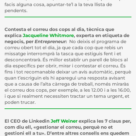
facis alguna cosa, apuntar-te’l a la teva llista de
pendents.
Contesta el correu dos cops al dia, tècnica que
explica
Jacqueline Whitmore
, experta en etiqueta de
negocis, per
Entrepreneur
:
No deixis el programa de
correu obert tot el dia, ja que cada cop que rebis un
missatge interromprà la tasca que estiguis fent i et
desconcentrarà. És millor establir un parell de blocs al
dia específics per obrir, mirar i contestar el correu. És
fins i tot recomanable deixar un avís automàtic, perquè
quan t’escriguin els hi aparegui una resposta avisant
que a causa de l’alta càrrega de treball, només miraràs
el correu dos cops, per exemple, a les 12.00 i a les 16.00,
i que si realment necessiten tractar un tema urgent, et
poden trucar.
El CEO de Linkedin
Jeff Weiner
explica les 7 claus per,
com diu ell, «gestionar el correu, perquè no et
gestioni ell a tu». D’entre altres consells ens quedem