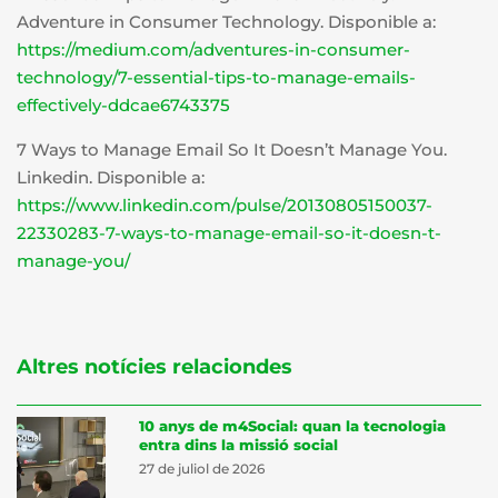
Adventure in Consumer Technology. Disponible a:
https://medium.com/adventures-in-consumer-
technology/7-essential-tips-to-manage-emails-
effectively-ddcae6743375
7 Ways to Manage Email So It Doesn’t Manage You.
Linkedin. Disponible a:
https://www.linkedin.com/pulse/20130805150037-
22330283-7-ways-to-manage-email-so-it-doesn-t-
manage-you/
Altres notícies relaciondes
10 anys de m4Social: quan la tecnologia
entra dins la missió social
27 de juliol de 2026