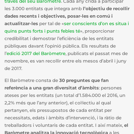
través del seu Baròmetre
. Cada any crida a participar
les 3.000 entitats que integra amb
l’objectiu de recollir
dades recents i objectives, posar-les en comú i
actualitzar-les
per tal de «
ser conscients d’on es situa i
quins punts forts i punts febles té
», proporcionar
credibilitat i demostrar l’eficiència de les entitats
públiques davant l’opinió pública. Els resultats de
l’
edició 2017 del Baròmetre
, publicats el passat mes de
novembre, es van recollir entre els mesos d’abril i juny
de 2017.
El Baròmetre consta de
30 preguntes que fan
referència
a una gran diversitat d’àmbits
: persones
ateses per les entitats (un total d’1.584.000 el 2016, un
2,2% més que l’any anterior), el col·lectiu al qual
pertanyen, els pressupostos de cada entitat per
necessitats, edats i àmbits d’intervenció, i la ràtio de
treballadors i voluntaris de cada entitat. I així mateix,
el
Baròmetre analitza la innovació tecnològica
a les