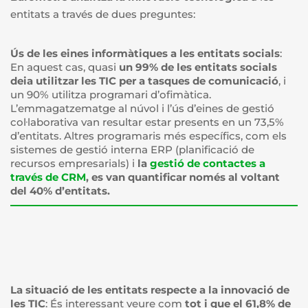
entitats a través de dues preguntes:
Ús de les eines informàtiques a les entitats socials
:
En aquest cas, quasi
un 99% de les entitats socials
deia utilitzar les TIC per a tasques de comunicació
, i
un 90% utilitza programari d’ofimàtica.
L’emmagatzematge al núvol i l’ús d’eines de gestió
col·laborativa van resultar estar presents en un 73,5%
d’entitats. Altres programaris més específics, com els
sistemes de gestió interna ERP (planificació de
recursos empresarials) i
la
gestió de contactes a
través de CRM
, es van quantificar només al voltant
del 40% d’entitats.
La situació de les entitats respecte a la innovació de
les TIC
: És interessant veure com
tot i que el 61,8% de