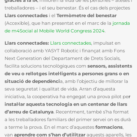
gràcies a la IA
, milloren la vida de les persones – ateses i
treballadores – i el seu benestar. És el cas dels projectes
Llars connectades
i el
Termòmetre del benestar
(Accexible), que han presentat en el marc de la
jornada
de m4Social al Mobile World Congress 2024
.
Llars connectades:
Llars connectades
, impulsat en
col·laboració amb YASYT Robotic i finançat amb Fons
Next Generation del Departament de Drets Socials,
facilita solucions tecnològiques com
sensors, assistents
de veu o rellotges intel·ligents a persones grans o en
situació de dependènci
a, amb l’objectiu de millorar la
seva seguretat i qualitat de vida. Arran d’aquesta
iniciativa, la cooperativa ha engegat una prova pilot pe
r
instal·lar aquesta tecnologia en un centenar de llars
d’arreu de Catalunya
. Recentment, també s’ha format
a les treballadores familiars del primer servei on es durà
a terme la prova. En el marc d’aquestes
formacions
,
van
aprendre com s’han d’utilitzar
aquests aparells, les