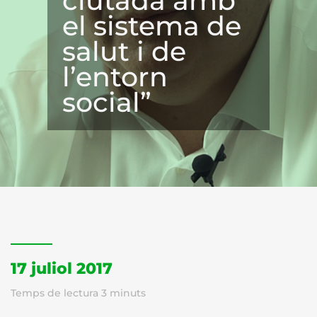
ciutadà amb
el sistema de
salut i de
l’entorn
social”
17 juliol 2017
Temps de lectura
3
minuts