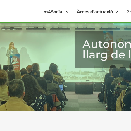
m4Social
Àrees d’actuació
Pr
Autonomi
llarg de 