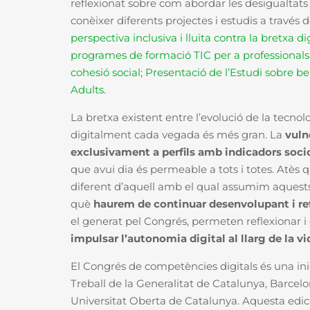
reflexionat sobre com abordar les desigualtats a
conèixer diferents projectes i estudis a través 
perspectiva inclusiva i lluita contra la bretxa di
programes de formació TIC per a professionals
cohesió social
;
Presentació de l’Estudi sobre be
Adults
.
La bretxa existent entre l’evolució de la tecnolo
digitalment cada vegada és més gran. La
vuln
exclusivament a perfils amb indicadors soc
que avui dia és permeable a tots i totes. Atès 
diferent d’aquell amb el qual assumim aquests
què
haurem de continuar desenvolupant i ref
el generat pel Congrés, permeten reflexionar 
impulsar l’autonomia digital al llarg de la v
El Congrés de competències digitals és una in
Treball de la Generalitat de Catalunya, Barcelo
Universitat Oberta de Catalunya. Aquesta edic