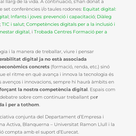
l llarg de la vida. A continuació, s’han donat a
de set conferències i/o taules rodones:
Equitat digital:
gital
;
Infants i joves: prevenció i capacitació
;
Diàleg
;
TIC i salut
;
Competències digitals per a la inclusió i
nestar digital
, i
Trobada Centres Formació per a
gia i la manera de treballar, viure i pensar
erabilitat digital ja no està associada
ioeconòmics concrets
(formació, renda, etc.) sinó
que el ritme en què avança i innova la tecnologia és
 avenços i innovacions, sempre hi haurà àmbits en
orçant la nostra competència digital
. Espais com
i debatre sobre com continuar treballant pe
r
ida i per a tothom
.
iciativa conjunta del Departament d’Empresa i
na Activa, Blanquerna – Universitat Ramon Llull i la
ió compta amb el suport d’Eurecat.