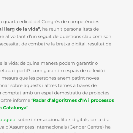
 la quarta edició del Congrés de competències
 llarg de la vida”
, ha reunit personalitats de
re al voltant d’un seguit de qüestions clau com són
la necessitat de combatre la bretxa digital, resultat de
de la vida; de quina manera podem garantir o
 etapa i perfil?; com garantim espais de reflexió i
ó a mesura que les persones anem patint noves
ionar sobre aquests i altres temes a través de
 ha comptat amb un espai demostratiu de projectes
nostre informe
‘Radar d’algoritmes d’IA i processos
 a Catalunya’
.
augural
sobre interseccionalitats digitals, on la dra.
utiva d’Assumptes Internacionals (Gender Centre) ha