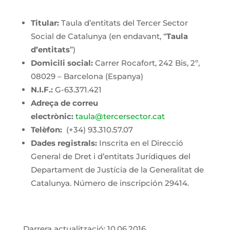
Titular:
Taula d’entitats del Tercer Sector
Social de Catalunya (en endavant, “
Taula
d’entitats
”)
Domicili social:
Carrer Rocafort, 242 Bis, 2º,
08029 – Barcelona (Espanya)
N.I.F.:
G-63.371.421
Adreça de correu
electrònic:
taula@tercersector.cat
Telèfon:
(+34) 93.310.57.07
Dades registrals:
Inscrita en el Direcció
General de Dret i d’entitats Jurídiques del
Departament de Justícia de la Generalitat de
Catalunya. Número de inscripción 29414.
Darrera actualització: 10.06.2016