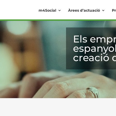
m4Social
Àrees d’actuació
Pr
Els emp
espanyol
creació 