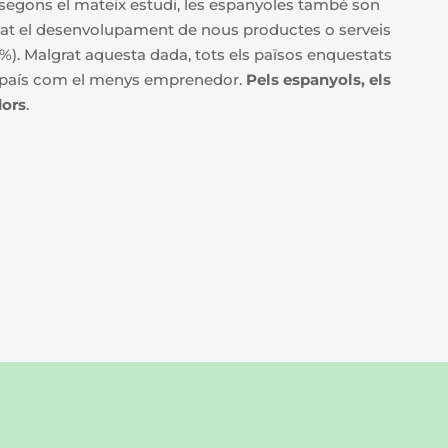
, segons el mateix estudi, les espanyoles també son
mat el desenvolupament de nous productes o serveis
5%). Malgrat aquesta dada, tots els països enquestats
re país com el menys emprenedor.
Pels espanyols, els
dors
.