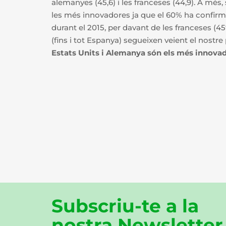
alemanyes (45,6) i les franceses (44,9). A més
les més innovadores ja que el 60% ha confir
durant el 2015, per davant de les franceses (4
(fins i tot Espanya) segueixen veient el nost
Estats Units i Alemanya són els més innova
Subscriu-te a la
nostra Newsletter