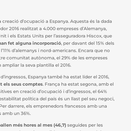
 creació d’ocupació a Espanya. Aquesta és la dada
dor 2016 realitzat a 4.000 empreses d’Alemanya,
nit i els Estats Units per l’asseguradora Hiscox, que
han fet alguna incorporació
, per davant del 15% dels
i l’11% d’alemanys i nord-americans. Encara que no
altre comunitat autònoma, el 29% de les empreses
mpliar la seva plantilla el 2016.
ingressos, Espanya també ha estat líder el 2016,
at els seus comptes
. França ha estat segona, amb el
tives en creació d’ocupació i d’ingressos, el 64%
abilitat política del país és un llast pel seu negoci,
s. Per darrere, els emprenedors francesos amb una
os amb un 36%.
allen més hores al mes (46,7)
seguides per les