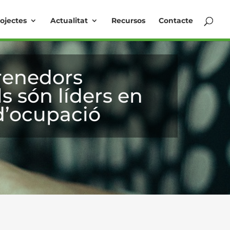
ojectes
Actualitat
Recursos
Contacte
renedors
s són líders en
d’ocupació