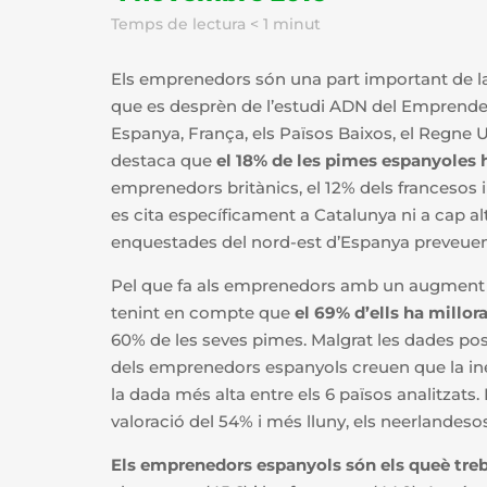
Temps de lectura
< 1
minut
Els emprenedors són una part important de la
que es desprèn de l’estudi ADN del Emprende
Espanya, França, els Països Baixos, el Regne U
destaca que
el 18% de les pimes espanyoles 
emprenedors britànics, el 12% dels francesos 
es cita específicament a Catalunya ni a cap 
enquestades del nord-est d’Espanya preveuen a
Pel que fa als emprenedors amb un augment d’
tenint en compte que
el 69% d’ells ha millor
60% de les seves pimes. Malgrat les dades posi
dels emprenedors espanyols creuen que la inest
la dada més alta entre els 6 països analitzat
valoració del 54% i més lluny, els neerlandes
Els emprenedors espanyols són els queè treb