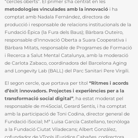
“cercles oberts”. El primer s’ha centrat en les
metodologies vinculades amb la innovació
i ha
comptat amb Nadala Fernández, directora de
producció i responsable de relacions institucionals de la
Fundació Èpica (la Fura dels Baus); Bàrbara Outeiro,
responsable d’Innovació Oberta a Suara Cooperativa i
Bàrbara Mitats, responsable de Programes de Formació
i Recerca a Salut Mental Catalunya, amb la moderació
de Carlota Zabaco, coordinadora del Barcelona Aging
and Longevity Lab (BALL) del Parc Sanitari Pere Virgili.
El segon cercle, que portava per títol
“Ritmes i acords
d’èxit innovadors. Projectes i experiències per a la
transformació social digital”
, ha estat moderat pel
responsable de m4Social, Gerard Sentís, i ha comptat
amb la participació de Toni Codina, director general de
Fundació iSocial; Mª Luisa García Castellano, tecnòloga
a la Fundació Ciutat Viladecans; Albert González,
cofundador de VTools iEurídice Cabañes, codirectora