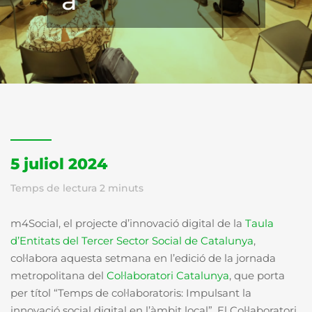
a
5 juliol 2024
Temps de lectura
2
minuts
m4Social, el projecte d’innovació digital de la
Taula
d’Entitats del Tercer Sector Social de Catalunya
,
col·labora aquesta setmana en l’edició de la jornada
metropolitana del
Col·laboratori Catalunya
, que porta
per títol “Temps de col·laboratoris: Impulsant la
innovació social digital en l’àmbit local”. El Col·laboratori