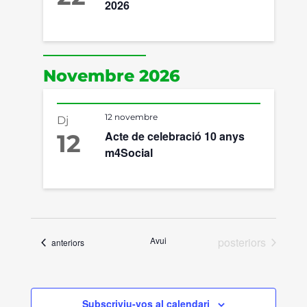
2026
Novembre 2026
12 novembre
Dj
Acte de celebració 10 anys
12
m4Social
Esdeveniments
Avui
posteriors
Esdeveniments
anteriors
Subscriviu-vos al calendari