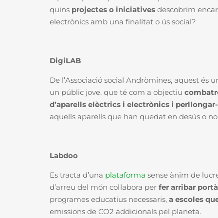
quins
projectes o iniciatives
descobrim encara
electrònics amb una finalitat o ús social?
DigiLAB
De l’Associació social Andròmines, aquest és 
un públic jove, que té com a objectiu
combatre l
d’aparells elèctrics i electrònics i perllongar-
aquells aparells que han quedat en desús o n
Labdoo
Es tracta d’una
plataforma
sense ànim de lucre
d’arreu del món col·labora per
fer arribar port
programes educatius necessaris,
a escoles que
emissions de CO2 addicionals pel planeta.