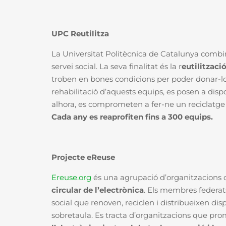
UPC Reutilitza
La Universitat Politècnica de Catalunya comb
servei social. La seva finalitat és la r
eutilitzaci
troben en bones condicions per poder donar-los
rehabilitació d’aquests equips, es posen a dispo
alhora, es comprometen a fer-ne un reciclatge 
Cada any es reaprofiten fins a 300 equips.
Projecte eReuse
Ereuse.org
és una agrupació d’organitzacions de
circular de l’electrònica
. Els membres federa
social que renoven, reciclen i distribueixen di
sobretaula. Es tracta d’organitzacions que pr