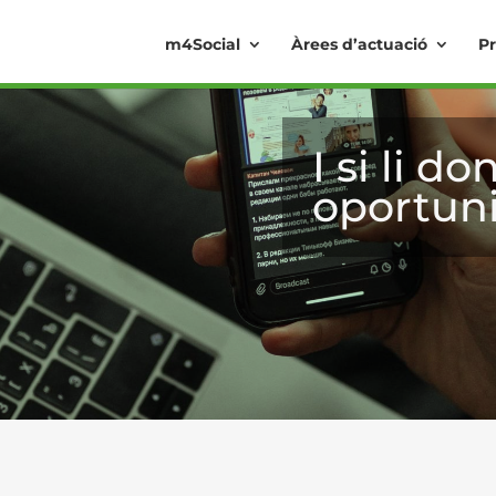
m4Social
Àrees d’actuació
Pr
I si li 
oportuni