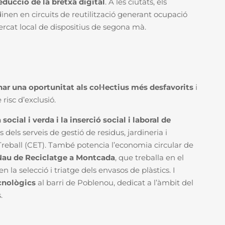
 reducció de la bretxa digital
. A les ciutats, els
dinen en circuits de reutilització generant ocupació
ercat local de dispositius de segona mà.
ar una oportunitat als col·lectius més desfavorits
i
risc d’exclusió.
cial i verda i la inserció social i laboral de
s dels serveis de gestió de residus, jardineria i
Treball (CET). També potencia l’economia circular de
Nau de Reciclatge a Montcada
, que treballa en el
n la selecció i triatge dels envasos de plàstics. I
cnològics
al barri de Poblenou, dedicat a l’àmbit del
.