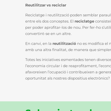
Reutilitzar vs reciclar
Reciclatge i reutilització poden semblar paraul
entre els dos conceptes. El
reciclatge
consistei
per poder aprofitar-los de nou. Per fer-ho s’uti
convertint-se en un altre.
En canvi, en la
reutilització
no es modifica el m
amb una altra finalitat, de manera que simplem
Totes les iniciatives esmentades tenen divers
l’economia circular i de reaprofitament, l’econo
afavoreixen l’ocupació i contribueixen a genera
oportunitat als nostres dispositius electrònics?