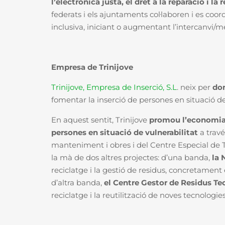
l’electrònica justa, el dret a la reparació i la
federats i els ajuntaments col·laboren i es coor
inclusiva, iniciant o augmentant l’intercanvi/m
Empresa de Trinijove
Trinijove, Empresa de Inserció, S.L
. neix per
don
fomentar la inserció de persones en situació de 
En aquest sentit, Trinijove
promou l’economia so
persones en situació de vulnerabilitat
a travé
manteniment i obres i del Centre Especial de 
la mà de dos altres projectes: d’una banda,
la 
reciclatge i la gestió de residus, concretament e
d’altra banda,
el Centre Gestor de Residus Te
reciclatge i la reutilització de noves tecnologies