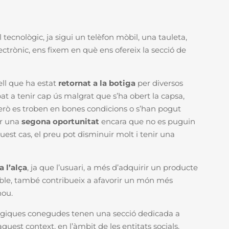
tecnològic, ja sigui un telèfon mòbil, una tauleta,
ectrònic, ens fixem en què ens ofereix la secció de
ll que ha estat
retornat a la botiga
per diversos
bat a tenir cap ús malgrat que s’ha obert la capsa,
 però es troben en bones condicions o s’han pogut
ir una
segona oportunitat
encara que no es puguin
est cas, el preu pot disminuir molt i tenir una
 l’alça
, ja que l’usuari, a més d’adquirir un producte
le, també contribueix a afavorir un món més
nou.
ògiques conegudes tenen una secció dedicada a
quest context, en l’àmbit de les entitats socials,