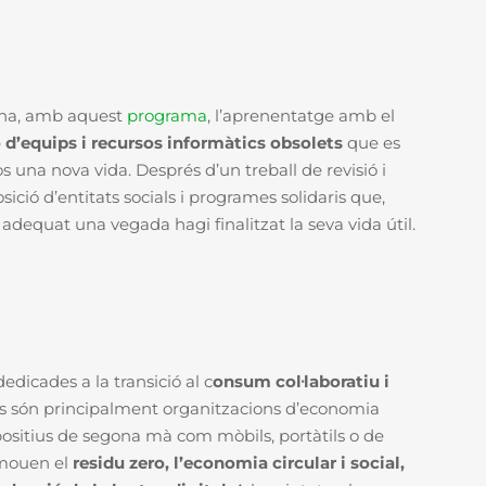
ina, amb aquest
programa
, l’aprenentatge amb el
ó d’equips i recursos informàtics obsolets
que es
 una nova vida. Després d’un treball de revisió i
sició d’entitats socials i programes solidaris que,
adequat una vegada hagi finalitzat la seva vida útil.
dicades a la transició al c
onsum col·laboratiu i
ts són principalment organitzacions d’economia
spositius de segona mà com mòbils, portàtils o de
omouen el
residu zero, l’economia circular i social,