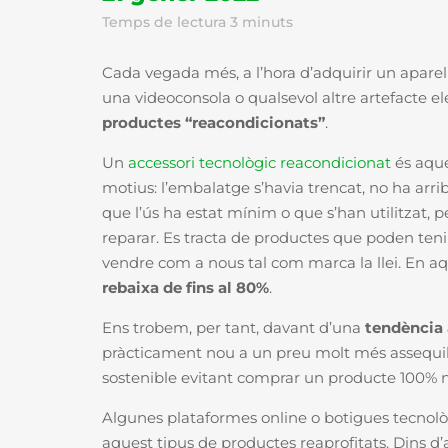
Temps de lectura
3
minuts
Cada vegada més, a l’hora d’adquirir un aparell 
una videoconsola o qualsevol altre artefacte el
productes “reacondicionats”
.
Un
accessori tecnològic reacondicionat
és aque
motius: l’embalatge s’havia trencat, no ha arri
que l’ús ha estat mínim o que s’han utilitzat,
reparar. Es tracta de productes que poden ten
vendre com a nous tal com marca la llei. En aqu
rebaixa de fins al 80%
.
Ens trobem, per tant, davant d’una
tendència a
pràcticament nou a un preu molt més assequib
sostenible evitant comprar un producte 100% 
Algunes plataformes online o botigues tecnol
aquest tipus de productes reaprofitats. Dins d’a