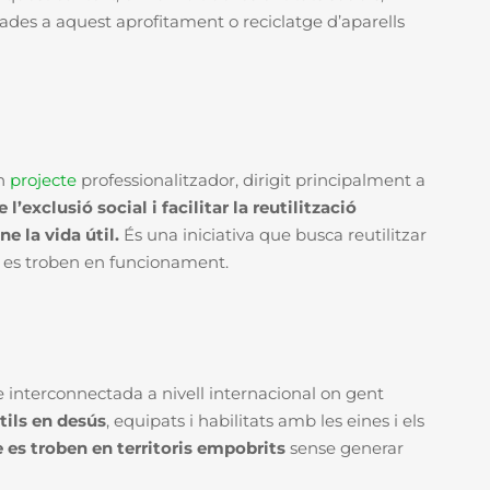
des a aquest aprofitament o reciclatge d’aparells
un
projecte
professionalitzador, dirigit principalment a
’exclusió social i facilitar la reutilització
ne la vida útil.
És una iniciativa que busca reutilitzar
o es troben en funcionament.
 interconnectada a nivell internacional on gent
àtils en desús
, equipats i habilitats amb les eines i els
 es troben en territoris empobrits
sense generar