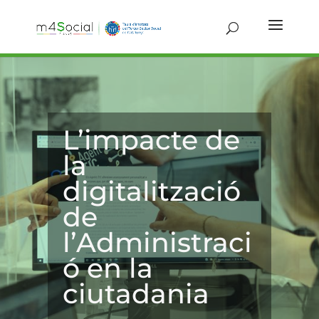
L’impacte de
la
digitalització
de
l’Administraci
ó en la
ciutadania