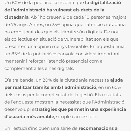
Un 60% de la població considera que
la digitalització
de l’administració ha vulnerat els drets de la
ciutadania
. Així ho creuen 9 de cada 10 persones majors
de 75 anys. A més, un 35% opina que l’atenció ciutadana
ha empitjorat des que els tràmits són digitals. De nou,
els col·lectius en situació de vulnerabilitat són els que
presenten una opinió menys favorable. En aquesta línia,
un 85% de la població espanyola considera important
mantenir i reforçar l’atenció presencial com a
complement a les eines digitals.
D’altra banda, un 20% de la
ciutadania necessita
ajuda
per realitzar tràmits amb l’administració
, en un 60%
dels casos per la complexitat de la gestió. E
ls resultats
de l’enquesta mostren la necessitat que l’Administració
desenvolupi es
tratègies que permetin una experiència
d’usuària més amable
, simple i accessible.
En l’estudi s’inclouen una sèrie de
recomanacions a