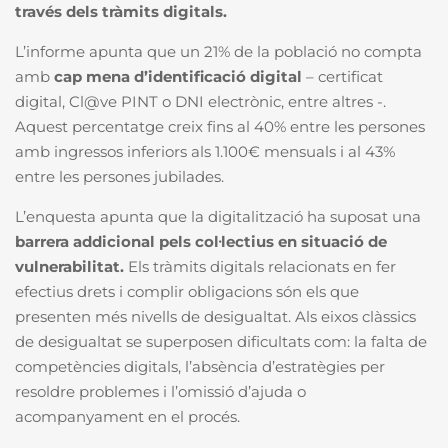
través dels tràmits digitals.
L’informe apunta que un 21% de la població no compta
amb
cap mena d’identificació digital
– certificat
digital, Cl@ve PINT o DNI electrònic, entre altres -.
Aquest percentatge creix fins al 40% entre les persones
amb ingressos inferiors als 1.100€ mensuals i al 43%
entre les persones jubilades.
L’enquesta apunta que la digitalització ha suposat una
barrera addicional pels col·lectius en situació de
vulnerabilitat.
Els tràmits digitals relacionats en fer
efectius drets i complir obligacions són els que
presenten més nivells de desigualtat. Als eixos clàssics
de desigualtat se superposen dificultats com: la falta de
competències digitals, l’absència d’estratègies per
resoldre problemes i l’omissió d’ajuda o
acompanyament en el procés.