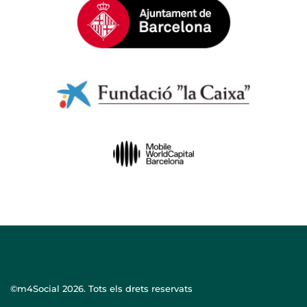
©m4Social
2026. Tots els drets reservats