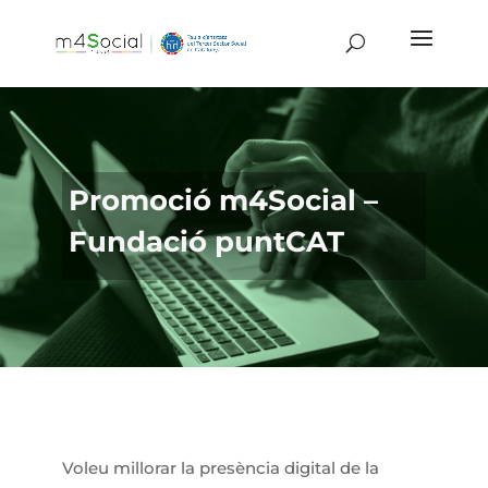
Promoció m4Social –
Fundació puntCAT
Voleu millorar la presència digital de la