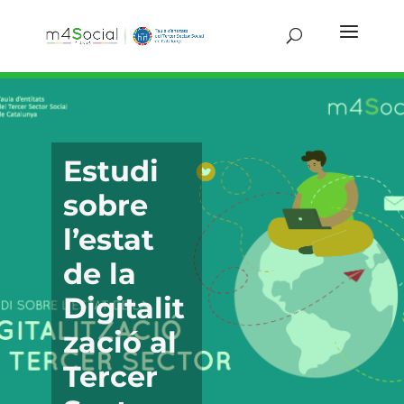
Estudi
sobre
l’estat
de la
Digitalit
zació al
Tercer