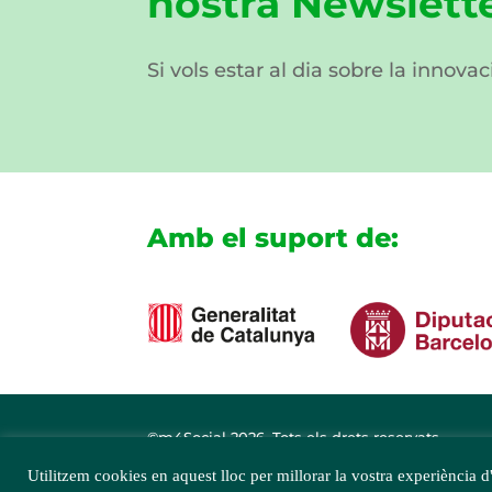
nostra Newslett
Si vols estar al dia sobre la innovac
Amb el suport de:
©m4Social
2026. Tots els drets reservats
Utilitzem cookies en aquest lloc per millorar la vostra experiència d