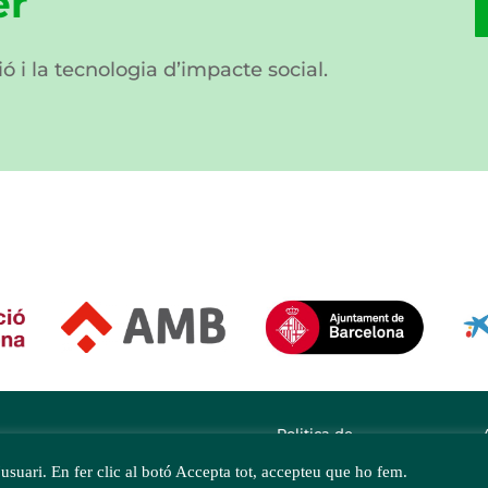
er
ió i la tecnologia d’impacte social.
Politica de
privacitat
'usuari. En fer clic al botó Accepta tot, accepteu que ho fem.