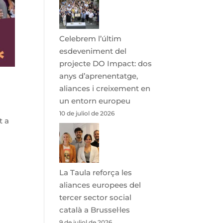
Celebrem l’últim
esdeveniment del
projecte DO Impact: dos
anys d’aprenentatge,
aliances i creixement en
un entorn europeu
10 de juliol de 2026
t a
La Taula reforça les
aliances europees del
tercer sector social
català a Brussel·les
9 de juliol de 2026