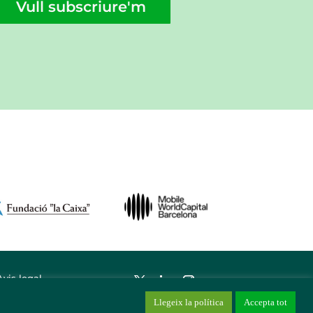
Vull subscriure'm
Avis legal
Llegeix la política
Accepta tot