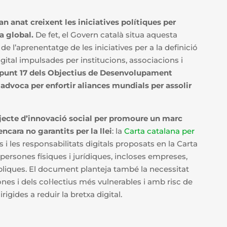
n anat creixent les iniciatives polítiques per
a global.
De fet, el Govern català situa aquesta
 de l’aprenentatge de les iniciatives per a la definició
digital impulsades per institucions, associacions i
punt 17 dels Objectius de Desenvolupament
advoca per enfortir aliances mundials per assolir
jecte d’innovació social per promoure un marc
 encara no garantits per la llei
: la
Carta catalana per
s i les responsabilitats digitals proposats en la Carta
s persones físiques i jurídiques, incloses empreses,
úbliques. El document planteja també la necessitat
nes i dels col·lectius més vulnerables i amb risc de
rigides a reduir la bretxa digital.