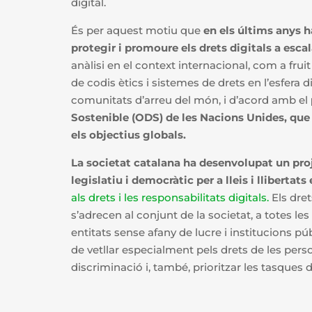
digital.
És per aquest motiu que
en els últims anys ha
protegir i promoure els drets digitals a escal
anàlisi en el context internacional, com a fruit
de codis ètics i sistemes de drets en l’esfera 
comunitats d’arreu del món, i d’acord amb el
Sostenible (ODS) de les Nacions Unides, que 
els objectius globals.
La societat catalana ha desenvolupat un pro
legislatiu i democràtic per a lleis i llibertats
als drets i les responsabilitats digitals.
Els dret
s’adrecen al conjunt de la societat, a totes le
entitats sense afany de lucre i institucions p
de vetllar especialment pels drets de les perso
discriminació i, també, prioritzar les tasques di