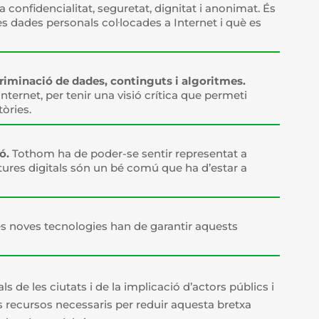
va confidencialitat, seguretat, dignitat i anonimat. És
es dades personals col·locades a Internet i què es
riminació de dades, continguts i algoritmes.
ernet, per tenir una visió crítica que permeti
òries.
ó.
Tothom ha de poder-se sentir representat a
ctures digitals són un bé comú que ha d’estar a
s noves tecnologies han de garantir aquests
ls de les ciutats i de la implicació d’actors públics i
s recursos necessaris per reduir aquesta bretxa