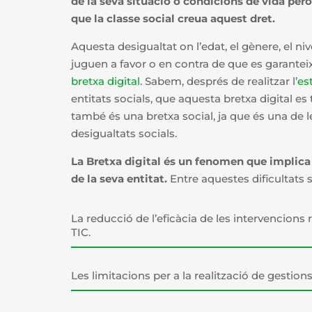
de la seva situació o condicions de vida però
que la classe social creua aquest dret.
Aquesta desigualtat on l’edat, el gènere, el n
juguen a favor o en contra de que es garanteixi
bretxa digital
. Sabem, després de realitzar l’
es
entitats socials, que aquesta bretxa digital es 
també és una bretxa social, ja que és una de l
desigualtats socials.
La Bretxa digital és un fenomen que implica d
de la seva entitat.
Entre aquestes dificultats
La reducció de l’eficàcia de les intervencions r
TIC.
Les limitacions per a la realització de gestion