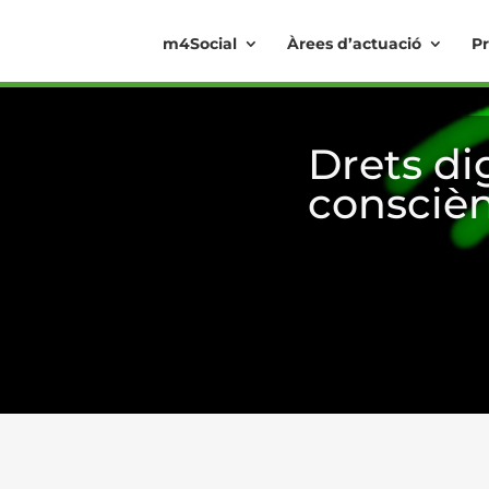
m4Social
Àrees d’actuació
Pr
Drets dig
conscièn