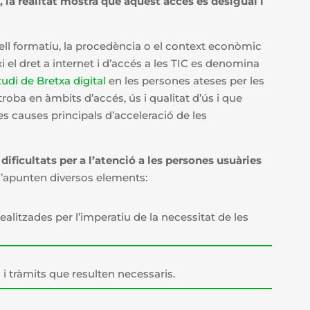
, la realitat mostra que aquest accés és desigual i
ivell formatiu, la procedència o el context econòmic
 el dret a internet i d’accés a les TIC es denomina
tudi de Bretxa digital
en les persones ateses per les
troba en àmbits d’accés, ús i qualitat d’ús i que
es causes principals d’acceleració de les
ificultats per a l’atenció a les persones usuàries
 s’apunten diversos elements:
ealitzades per l’imperatiu de la necessitat de les
s i tràmits que resulten necessaris.