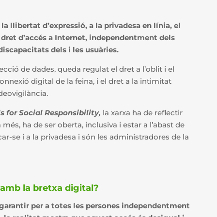
 la llibertat d’expressió, a la privadesa en línia, el
l dret d’accés a Internet, independentment dels
discapacitats dels i les usuàries.
ecció de dades, queda regulat el
dret a l’oblit i el
onnexió digital de la feina, i el dret a la intimitat
deovigilància.
 for Social Responsibility,
la xarxa ha de reflectir
més, ha de ser oberta, inclusiva i estar a l’abast de
-se i a la privadesa i són les administradores de la
 amb la bretxa digital?
de garantir per a totes les persones independentment