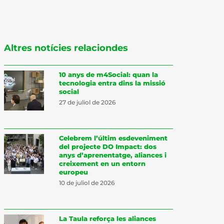
Altres notícies relaciondes
10 anys de m4Social: quan la
tecnologia entra dins la missió
social
27 de juliol de 2026
Celebrem l’últim esdeveniment
del projecte DO Impact: dos
anys d’aprenentatge, aliances i
creixement en un entorn
europeu
10 de juliol de 2026
La Taula reforça les aliances