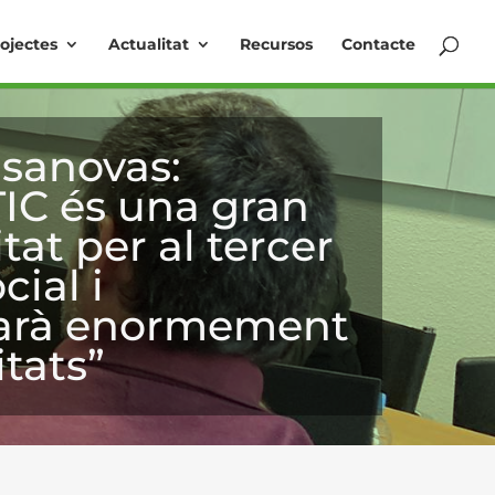
ojectes
Actualitat
Recursos
Contacte
sanovas:
IC és una gran
tat per al tercer
cial i
iarà enormement
itats”