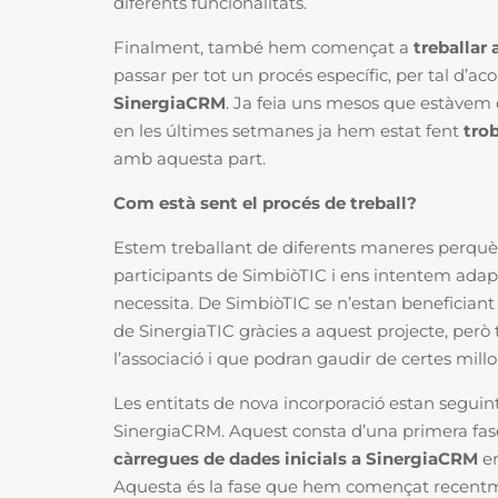
diferents funcionalitats.
Finalment, també hem començat a
treballar
passar per tot un procés específic, per tal d’a
SinergiaCRM
. Ja feia uns mesos que estàvem 
en les últimes setmanes ja hem estat fent
trob
amb aquesta part.
Com està sent el procés de treball?
Estem treballant de diferents maneres perquè t
participants de SimbiòTIC i ens intentem adapt
necessita.
De SimbiòTIC se n’estan beneficiant
de SinergiaTIC gràcies a aquest projecte, per
l’associació i que podran gaudir de certes millo
Les entitats de nova incorporació estan segui
SinergiaCRM. Aquest consta d’una primera fa
càrregues de dades inicials a SinergiaCRM
en
Aquesta és la fase que hem començat recent