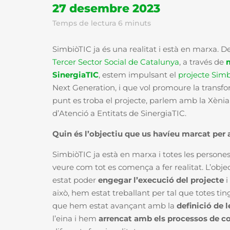
27 desembre 2023
Temps de lectura
6
minuts
SimbiòTIC ja és una realitat i està en marxa. D
Tercer Sector Social de Catalunya
, a través de
SinergiaTIC
, estem impulsant el
projecte Sim
Next Generation, i que vol promoure la transfor
punt es troba el projecte, parlem amb la Xènia
d’Atenció a Entitats de SinergiaTIC.
Quin és l’objectiu que us havíeu marcat per
SimbiòTIC ja està en marxa i totes les persone
veure com tot es comença a fer realitat.
L’obje
estat poder
engegar l’execució del projecte
i
això, hem estat treballant per tal que totes tin
que hem estat avançant amb la
definició de 
l’eina i hem
arrencat amb els processos de c