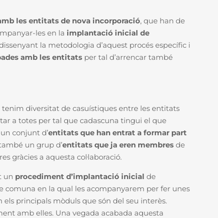
 amb les entitats de nova incorporació
, que han de
companyar-les en la
implantació inicial de
dissenyant la metodologia d’aquest procés específic i
ades amb les entitats
per tal d’arrencar també
enim diversitat de casuístiques entre les entitats
ar a totes per tal que cadascuna tingui el que
 un conjunt d’
entitats que han entrat a formar part
ò també un grup d’
entitats que ja eren membres
de
res gràcies a aquesta col·laboració.
nt un
procediment d’implantació inicial
de
se comuna en la qual les acompanyarem per fer unes
 els principals mòduls que són del seu interès.
ment amb elles. Una vegada acabada aquesta