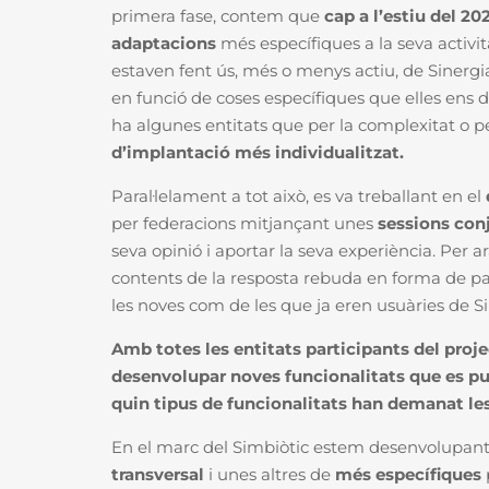
primera fase, contem que
cap a l’estiu del 2
adaptacions
més específiques a la seva activi
estaven fent ús, més o menys actiu, de Sinerg
en funció de coses específiques que elles en
ha algunes entitats que per la complexitat o p
d’implantació més individualitzat.
Paral·lelament a tot això, es va treballant en el
per federacions mitjançant unes
sessions con
seva opinió i aportar la seva experiència. Per a
contents de la resposta rebuda en forma de part
les noves com de les que ja eren usuàries de 
Amb totes les entitats participants del proje
desenvolupar noves funcionalitats que es pu
quin tipus de funcionalitats han demanat les
En el marc del Simbiòtic estem desenvolupant 
transversal
i unes altres de
més específiques