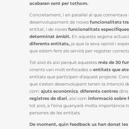
acabaran sent per tothom.
Concretament, i en paral·lel al que comentava 
desenvolupament de noves
funcionalitats tr
entitat, i de noves
funcionalitats específiques
determinat àmbit.
En aquesta segona actuac
diferents entitats,
ja que la seva opinió i exp
que estem fent els servirà per registrar correc
Tot això és així perquè aquestes
més de 30 fun
vinents van molt enfocades a
entitats que at
entitats que participen d’aquest projecte.
Conc
que s’estan desenvolupant tenen la intenció 
com:
ajuts econòmics
,
diferents centres
dins 
registres de diari
, així com
informació sobre f
tot això, a l’eina guanyarà molta importància to
persones de les entitats.
De moment, quin feedback us han donat les 