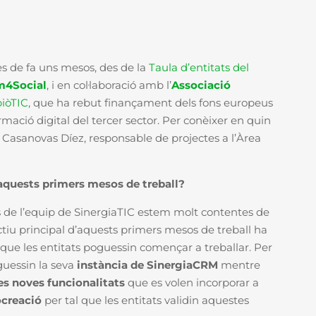
es de fa uns mesos, des de la
Taula d’entitats del
m4Social
, i en col·laboració amb l’
Associació
biòTIC
, que ha rebut finançament dels fons europeus
mació digital del tercer sector. Per conèixer en quin
 Casanovas Díez, responsable de projectes a l’Àrea
 aquests primers mesos de treball?
s de l’equip de SinergiaTIC estem molt contentes de
ctiu principal d’aquests primers mesos de treball ha
 que les entitats poguessin començar a treballar. Per
guessin la seva
instància de SinergiaCRM
mentre
les noves funcionalitats
que es volen incorporar a
ocreació
per tal que les entitats validin aquestes