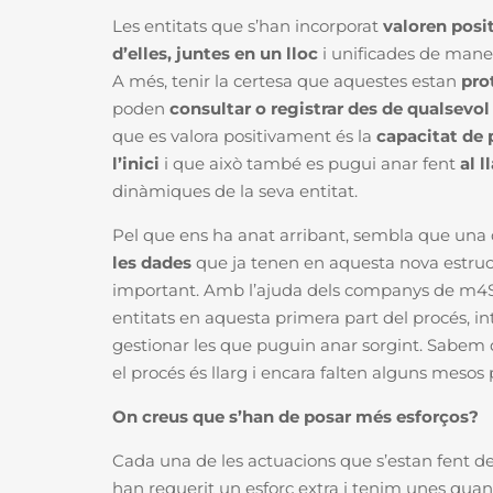
Les entitats que s’han incorporat
valoren posi
d’elles, juntes en un lloc
i unificades de man
A més, tenir la certesa que aquestes estan
pro
poden
consultar o registrar des de qualsevol 
que es valora positivament és la
capacitat de 
l’inici
i que això també es pugui anar fent
al l
dinàmiques de la seva entitat.
Pel que ens ha anat arribant, sembla que una 
les dades
que ja tenen en aquesta nova estruct
important. Amb l’ajuda dels companys de m4S
entitats en aquesta primera part del procés, i
gestionar les que puguin anar sorgint.
Sabem qu
el procés és llarg i encara falten alguns mesos p
On creus que s’han de posar més esforços?
Cada una de les actuacions que s’estan fent d
han requerit un esforç extra i tenim unes quan