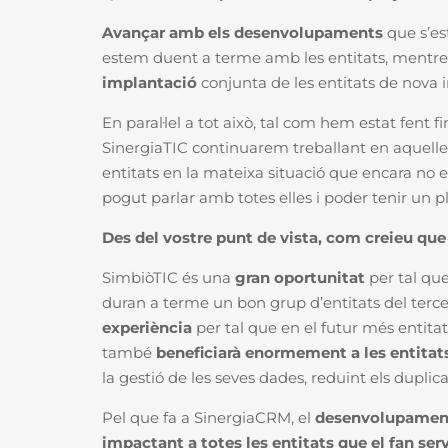
Avançar amb els desenvolupaments
que s’es
estem duent a terme amb les entitats, mentre 
implantació
conjunta de les entitats de nova 
En paral·lel a tot això, tal com hem estat fent
SinergiaTIC continuarem treballant en aquell
entitats en la mateixa situació que encara no e
pogut parlar amb totes elles i poder tenir un pl
Des del vostre punt de vista, com creieu que
SimbiòTIC és una
gran oportunitat
per tal qu
duran a terme un bon grup d’entitats del terce
experiència
per tal que en el futur més entitat
també
beneficiarà enormement a les entitat
la gestió de les seves dades, reduint els duplica
Pel que fa a SinergiaCRM, el
desenvolupame
impactant a totes les entitats que el fan serv