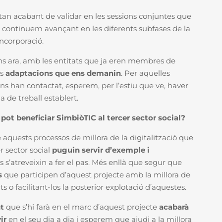
tan acabant de validar en les sessions conjuntes que
continuem avançant en les diferents subfases de la
incorporació.
 fins ara, amb les entitats que ja eren membres de
es
adaptacions que ens demanin
. Per aquelles
ns han contactat, esperem, per l’estiu que ve, haver
a de treball establert.
 pot beneficiar SimbiòTIC al tercer sector social?
e aquests processos de millora de la digitalització que
r sector social
puguin servir d’exemple i
s s’atreveixin a fer el pas. Més enllà que segur que
s
que participen d’aquest projecte amb la millora de
ts o facilitant-los la posterior explotació d’aquestes.
nt
que s’hi farà en el marc d’aquest projecte
acabarà
ir
en el seu dia a dia i esperem que ajudi a la millora