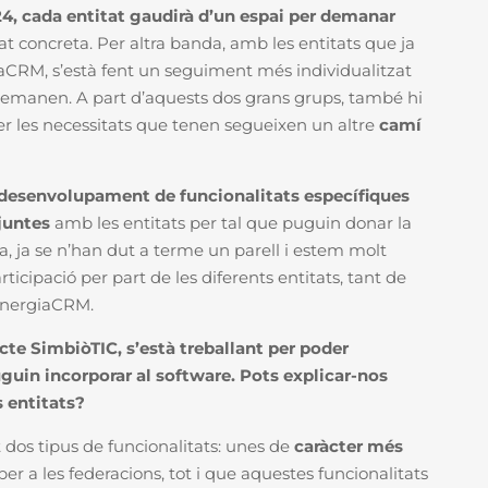
024, cada entitat gaudirà d’un espai per demanar
tat concreta.
Per altra banda, amb les entitats que ja
iaCRM, s’està fent un seguiment més individualitzat
s demanen.
A part d’aquests dos grans grups, també hi
er les necessitats que tenen segueixen un altre
camí
desenvolupament de funcionalitats específiques
juntes
amb les entitats per tal que puguin donar la
ra, ja se n’han dut a terme un parell i estem molt
icipació per part de les diferents entitats, tant de
SinergiaCRM.
cte SimbiòTIC, s’està treballant per poder
guin incorporar al software. Pots explicar-nos
 entitats?
dos tipus de funcionalitats: unes de
caràcter més
per a les federacions, tot i que aquestes funcionalitats