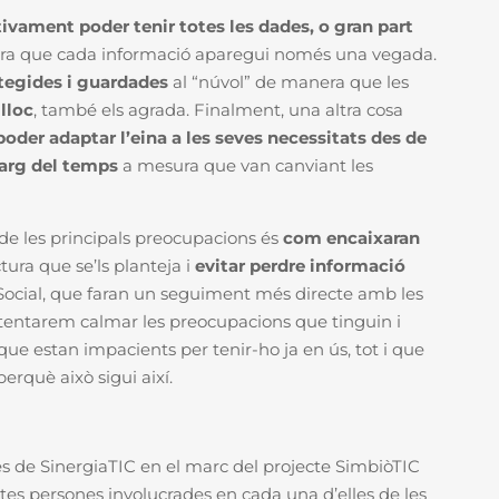
tivament poder tenir totes les dades, o gran part
era que cada informació aparegui només una vegada.
tegides i guardades
al “núvol” de manera que les
lloc
, també els agrada. Finalment, una altra cosa
poder adaptar l’eina a les seves necessitats
des de
larg del temps
a mesura que van canviant les
de les principals preocupacions és
com encaixaran
ura que se’ls planteja i
evitar perdre informació
ocial, que faran un seguiment més directe amb les
ntentarem calmar les preocupacions que tinguin i
e estan impacients per tenir-ho ja en ús, tot i que
erquè això sigui així.
es de SinergiaTIC en el marc del projecte SimbiòTIC
tes persones involucrades en cada una d’elles de les