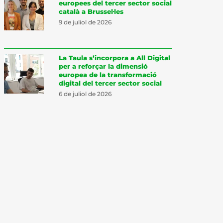
europees del tercer sector social
català a Brussel·les
9 de juliol de 2026
La Taula s’incorpora a All Digital
per a reforçar la dimensió
europea de la transformació
digital del tercer sector social
6 de juliol de 2026