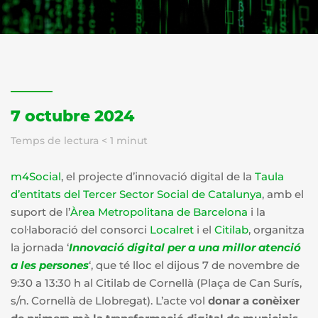
7 octubre 2024
Temps de lectura
< 1
minut
m4Social
, el projecte d’innovació digital de la
Taula
d’entitats del Tercer Sector Social de Catalunya
, amb el
suport de l’
Àrea Metropolitana de Barcelona
i la
col·laboració del consorci
Localret
i el
Citilab
, organitza
la jornada ‘
Innovació digital per a una millor atenció
a les persones
‘, que té lloc el dijous 7 de novembre de
9:30 a 13:30 h al Citilab de Cornellà (Plaça de Can Surís,
s/n. Cornellà de Llobregat). L’acte vol
donar a conèixer