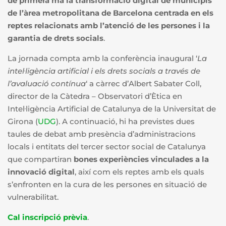
de primera mà la transformació digital de municipis
de l’àrea metropolitana de Barcelona centrada en els
reptes relacionats amb l’atenció de les persones i la
garantia de drets socials
.
La jornada compta amb la conferència inaugural ‘
La
intel·ligència artificial i els drets socials a través de
l’avaluació contínua
‘ a càrrec d’Albert Sabater Coll,
director de la Càtedra – Observatori d’Ètica en
Intel·ligència Artificial de Catalunya de la Universitat de
Girona (
UDG
). A continuació, hi ha previstes dues
taules de debat amb presència d’administracions
locals i entitats del tercer sector social de Catalunya
que compartiran
bones experiències vinculades a la
innovació digital
, així com els reptes amb els quals
s’enfronten en la cura de les persones en situació de
vulnerabilitat.
Cal inscripció prèvia
.