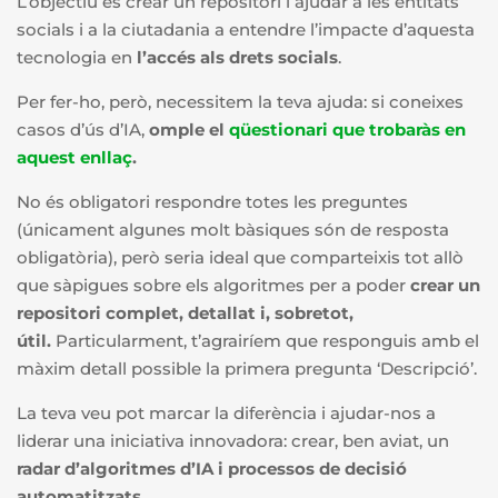
L’objectiu és crear un repositori i ajudar a les entitats
socials i a la ciutadania a entendre l’impacte d’aquesta
tecnologia en
l’accés als drets socials
.
Per fer-ho, però, necessitem la teva ajuda: si coneixes
casos d’ús d’IA,
omple el
qüestionari que trobaràs en
aquest enllaç
.
No és obligatori respondre totes les preguntes
(únicament algunes molt bàsiques són de resposta
obligatòria), però seria ideal que comparteixis tot allò
que sàpigues sobre els algoritmes per a poder
crear un
repositori complet, detallat i, sobretot,
útil.
Particularment, t’agrairíem que responguis amb el
màxim detall possible la primera pregunta ‘Descripció’.
La teva veu pot marcar la diferència i ajudar-nos a
liderar una iniciativa innovadora: crear, ben aviat, un
radar d’algoritmes d’IA i processos de decisió
automatitzats.