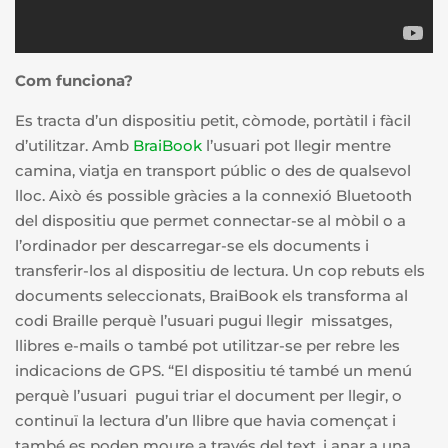
Com funciona?
Es tracta d’un dispositiu petit, còmode, portàtil i fàcil
d’utilitzar. Amb
BraiBook
l’usuari pot llegir mentre
camina, viatja en transport públic o des de qualsevol
lloc. Això és possible gràcies a la connexió Bluetooth
del dispositiu que permet connectar-se al mòbil o a
l’ordinador per descarregar-se els documents i
transferir-los al dispositiu de lectura. Un cop rebuts els
documents seleccionats, BraiBook els transforma al
codi Braille perquè l’usuari pugui llegir missatges,
llibres e-mails o també pot utilitzar-se per rebre les
indicacions de GPS. “El dispositiu té també un menú
perquè l’usuari pugui triar el document per llegir, o
continuï la lectura d’un llibre que havia començat i
també es poden moure a través del text, i anar a una