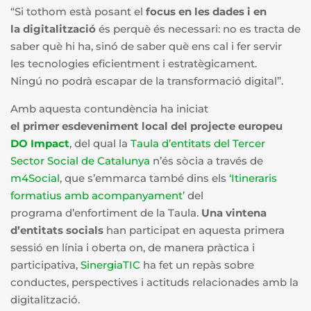
“Si
tothom
està
posant
el
focus
en les dades i en
la
digitalització
és
perquè
és
necessari
: n
o es tracta de
saber
què
hi ha,
sinó
de saber
què
ens
cal
i
fer
servir
les
tecnologies
eficientment i estratègicament.
Ningú
no
podrà
escapar de la
transformació
digital”.
Am
b
aquesta
contundència
ha iniciat
el
primer
esdeveniment
local del
projecte
europeu
DO Impact
, del qual la
Taula d’entitats del Tercer
Sector Social de Catalunya
n’és sòcia a través de
m4Social
,
que
s’emmarca
també
dins
els
‘Itineraris
formatius amb acompanyament’
del
programa
d’enfortiment
de la Taula.
Una vintena
d’entitats socials
han participat en aquesta primera
sessió en línia i oberta on, de manera pràctica i
participativa,
SinergiaTIC
ha fet un repàs sobre
conductes, perspectives i actituds relacionades amb la
digitalització.