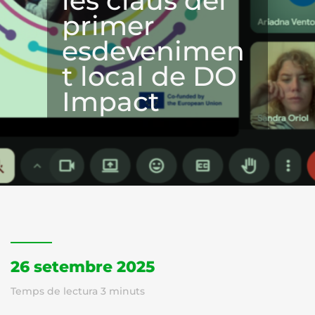
les claus del
primer
esdevenimen
t local de DO
Impact
26 setembre 2025
Temps de lectura
3
minuts