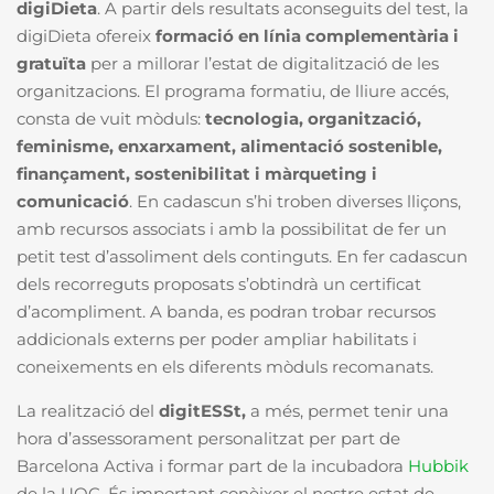
digiDieta
. A partir dels resultats aconseguits del test, la
digiDieta ofereix
formació en línia
complementària i
gratuïta
per a millorar l’estat de digitalització de les
organitzacions. El programa formatiu, de lliure accés,
consta de vuit mòduls:
tecnologia, organització,
feminisme, enxarxament, alimentació sostenible,
finançament, sostenibilitat i màrqueting i
comunicació
. En cadascun s’hi troben diverses lliçons,
amb recursos associats i amb la possibilitat de fer un
petit test d’assoliment dels continguts. En fer cadascun
dels recorreguts proposats s’obtindrà un certificat
d’acompliment. A banda, es podran trobar recursos
addicionals externs per poder ampliar habilitats i
coneixements en els diferents mòduls recomanats.
La realització del
digitESSt,
a més,
permet tenir una
hora d’assessorament personalitzat per part de
Barcelona Activa i formar part de la incubadora
Hubbik
de la UOC. És important conèixer el nostre estat de