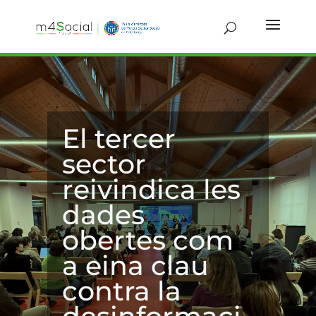
El tercer
sector
reivindica les
dades
obertes com
a eina clau
contra la