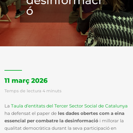
desinformaci
ó
11 març 2026
Temps de lectura
4
minuts
La
Taula d’entitats del Tercer Sector Social de Catalunya
ha defensat el paper de
les dades obertes com a eina
essencial per combatre la desinformació
i millorar la
qualitat democràtica durant la seva participació en