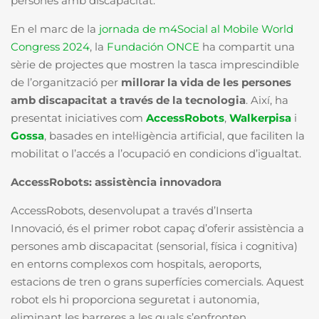
persones amb discapacitat.
En el marc de la
jornada de m4Social al Mobile World
Congress 2024
, la
Fundación ONCE
ha compartit una
sèrie de projectes que mostren la tasca imprescindible
de l’organització per
millorar la vida de les persones
amb discapacitat a través de la tecnologia
. Així, ha
presentat iniciatives com
AccessRobots
,
Walkerpisa
i
Gossa
, basades en intel·ligència artificial, que faciliten la
mobilitat o l’accés a l’ocupació en condicions d’igualtat.
AccessRobots: assistència innovadora
AccessRobots, desenvolupat a través d’Inserta
Innovació, és el primer robot capaç d’oferir assistència a
persones amb discapacitat (sensorial, física i cognitiva)
en entorns complexos com hospitals, aeroports,
estacions de tren o grans superfícies comercials. Aquest
robot els hi proporciona seguretat i autonomia,
eliminant les barreres a les quals s’enfronten