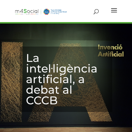
La
intel·ligència
artificial, a
debat al
CCCB