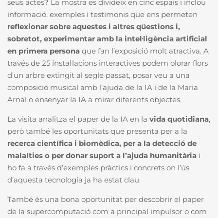
seus actes? La mostra es divideix en cinc espais i inclou
informació, exemples i testimonis que ens permeten
reflexionar sobre aquestes i altres qüestions i,
sobretot, experimentar amb la intel·ligència artificial
en primera persona
que fan l’exposició molt atractiva. A
través de 25 instal·lacions interactives podem olorar flors
d’un arbre extingit al segle passat, posar veu a una
composició musical amb l’ajuda de la IA i de la Maria
Arnal o ensenyar la IA a mirar diferents objectes.
La visita analitza el paper de la IA en la
vida quotidiana
,
però també les oportunitats que presenta per a la
recerca científica i biomèdica, per a la detecció de
malalties o per donar suport a l’ajuda humanitària
i
ho fa a través d’exemples pràctics i concrets on l’ús
d’aquesta tecnologia ja ha estat clau.
També és una bona oportunitat per descobrir el paper
de la supercomputació com a principal impulsor o com