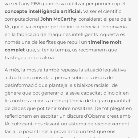
va ser l’any 1955 quan es va utilitzar per primer cop el
concepte intel·ligència artificial.
Va ser el científic
computacional
John McCarthy
, considerat el pare de la
IA, qui el va emprar per definir la ciència i l’enginyeria
en la fabricació de màquines intel·ligents. Aquesta és
només una de les fites que recull un
timeline molt
complet
que, si teniu temps, us recomanem que
trastegeu amb calma.
A més, la mostra també repassa la situació legislativa
actual i ens convida a pensar sobre els riscos de
desinformació que planteja, els biaixos racials i de
gènere que pot generar o la seva capacitat d’incidir en
les nostres accions a conseqüència de la gran quantitat
de dades que pot tenir sobre nosaltres. De tot plegat en
reflexionem en escoltar un discurs d’Obama creat amb
IA; col·locant-nos davant un sistema de reconeixement
facial, o posant-nos a prova amb un test que ens