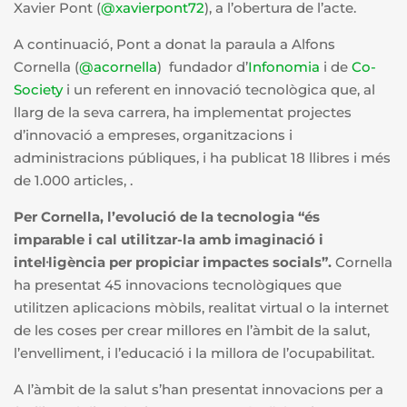
Xavier Pont (
@xavierpont72
), a l’obertura de l’acte.
A continuació, Pont a donat la paraula a Alfons
Cornella (
@acornella
‏) fundador d’
Infonomia
i de
Co-
Society
i un referent en innovació tecnològica que, al
llarg de la seva carrera, ha implementat projectes
d’innovació a empreses, organitzacions i
administracions públiques, i ha publicat 18 llibres i més
de 1.000 articles, .
Per Cornella, l’evolució de la tecnologia “és
imparable i cal utilitzar-la amb imaginació i
intel·ligència per propiciar impactes socials”.
Cornella
ha presentat 45 innovacions tecnològiques que
utilitzen aplicacions mòbils, realitat virtual o la internet
de les coses per crear millores en l’àmbit de la salut,
l’envelliment, i l’educació i la millora de l’ocupabilitat.
A l’àmbit de la salut s’han presentat innovacions per a