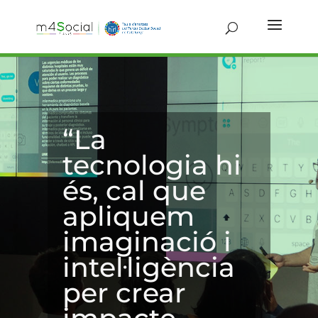
“La
tecnologia hi
és, cal que
apliquem
imaginació i
intel·ligència
per crear