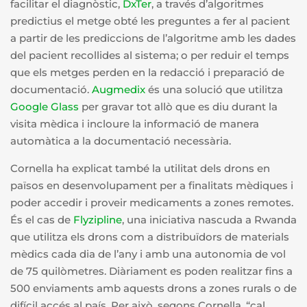
facilitar el diagnòstic,
DxTer
, a través d’algoritmes
predictius el metge obté les preguntes a fer al pacient
a partir de les prediccions de l’algoritme amb les dades
del pacient recollides al sistema; o per reduir el temps
que els metges perden en la redacció i preparació de
documentació.
Augmedix
és una solució que utilitza
Google Glass
per gravar tot allò que es diu durant la
visita mèdica i incloure la informació de manera
automàtica a la documentació necessària.
Cornella ha explicat també la utilitat dels drons en
països en desenvolupament per a finalitats mèdiques i
poder accedir i proveir medicaments a zones remotes.
És el cas de
Flyzipline
, una iniciativa nascuda a Rwanda
que utilitza els drons com a distribuïdors de materials
mèdics cada dia de l’any i amb una autonomia de vol
de 75 quilòmetres. Diàriament es poden realitzar fins a
500 enviaments amb aquests drons a zones rurals o de
difícil accés al país. Per això, segons Cornella, “cal