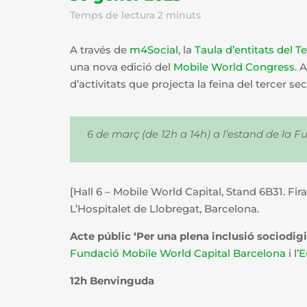
Temps de lectura
2
minuts
A través de
m4Social
, la
Taula d’entitats del T
una nova edició del
Mobile World Congress
. 
d’activitats que projecta la feina del tercer se
6 de març (de 12h a 14h) a l’estand de la 
[Hall 6 – Mobile World Capital, Stand 6B31. Fir
L’Hospitalet de Llobregat, Barcelona.
Acte públic ‘Per una plena inclusió sociodigi
Fundació Mobile World Capital Barcelona
i l’
E
12h Benvinguda