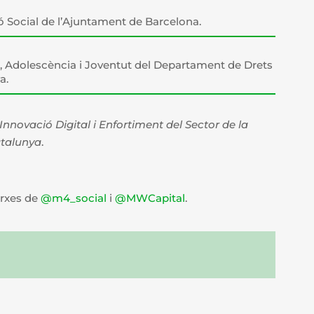
 Social de l’Ajuntament de Barcelona.
ia, Adolescència i Joventut del Departament de Drets
a.
nnovació Digital i Enfortiment del Sector de la
atalunya
.
arxes de
@m4_social
i
@MWCapital
.