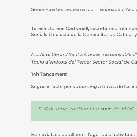
Sonia Fuertes Ledesma, comissionada d’Acció
Teresa Llorens Carbonell, secretària d’Infànc
Socials i Inclusió de la Generalitat de Cataluny
Modera: Gerard Sentís Garcés, responsable d’I
Taula d’entitats del Tercer Sector Social de C
14h Tancament
Segueix l’acte per
streaming
a través de les x
5 i 6 de març en diferents espais del MWC
Ben aviat, us detallarem l’agenda d’activitats.