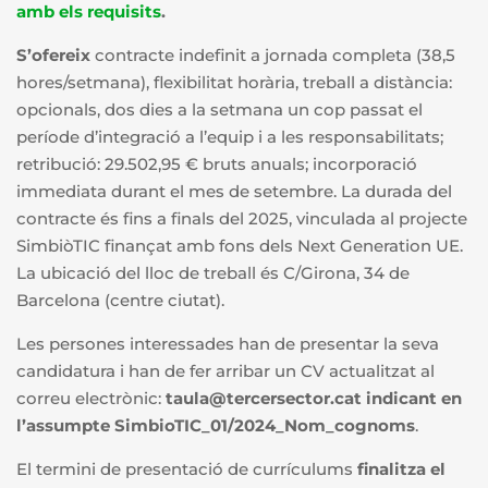
amb els requisits
.
S’ofereix
contracte indefinit a jornada completa (38,5
hores/setmana), flexibilitat horària, treball a distància:
opcionals, dos dies a la setmana un cop passat el
període d’integració a l’equip i a les responsabilitats;
retribució: 29.502,95 € bruts anuals; incorporació
immediata durant el mes de setembre. La durada del
contracte és fins a finals del 2025, vinculada al projecte
SimbiòTIC finançat amb fons dels Next Generation UE.
La ubicació del lloc de treball és C/Girona, 34 de
Barcelona (centre ciutat).
Les persones interessades han de presentar la seva
candidatura i han de fer arribar un CV actualitzat al
correu electrònic:
taula@tercersector.cat indicant en
l’assumpte SimbioTIC_01/2024_Nom_cognoms
.
El termini de presentació de currículums
finalitza el