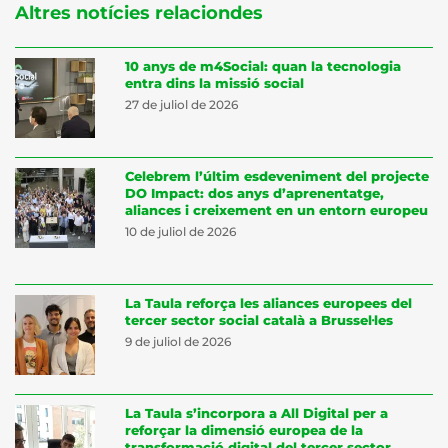
Altres notícies relaciondes
10 anys de m4Social: quan la tecnologia
entra dins la missió social
27 de juliol de 2026
Celebrem l’últim esdeveniment del projecte
DO Impact: dos anys d’aprenentatge,
aliances i creixement en un entorn europeu
10 de juliol de 2026
La Taula reforça les aliances europees del
tercer sector social català a Brussel·les
9 de juliol de 2026
La Taula s’incorpora a All Digital per a
reforçar la dimensió europea de la
transformació digital del tercer sector