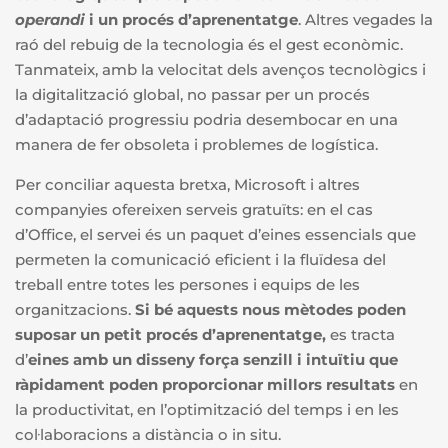
operandi
i un procés d’aprenentatge
. Altres vegades la
raó del rebuig de la tecnologia és el gest econòmic.
Tanmateix, amb la velocitat dels avenços tecnològics i
la digitalització global, no passar per un procés
d’adaptació progressiu podria desembocar en una
manera de fer obsoleta i problemes de logística.
Per conciliar aquesta bretxa, Microsoft i altres
companyies ofereixen serveis gratuïts: en el cas
d’Office, el servei és un paquet d’eines essencials que
permeten la comunicació eficient i la fluïdesa del
treball entre totes les persones i equips de les
organitzacions.
Si bé aquests nous mètodes poden
suposar un petit procés d’aprenentatge,
es tracta
d’
eines amb un disseny força senzill i intuïtiu que
ràpidament poden proporcionar millors resultats
en
la productivitat, en l’optimització del temps i en les
col·laboracions a distància o in situ.