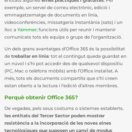
entitats algunes
eines pràctiques i gratuïtes
. Per
exemple, un servei de correu electrònic, edició i
emmagatzematge de documents en línia,
videoconferències, missatgeria instantània (xats) i un
lloc a
Yammer
; funcions útils per reunir i mantenir
comunicats tots els equips o grups de l’organització.
Un dels grans avantatges d’Office 365 és la possibilitat
de
treballar en línia
: tot el contingut queda guardat en
un núvol i s’hi pot accedir des de qualsevol dispositiu
(PC, Mac o telèfons mòbils) amb l’Office instal·lat. A
més, tots els documents compartits que s’hi creen
estan oberts a la lectura i l’edició d’altres membres.
Perquè obtenir Office 365?
De vegades, pels seus costums o sistemes establerts,
les entitats del Tercer Sector poden mostrar
resistència a la incorporació de les noves eines
tecnològiques que suposen un canvi de
modus