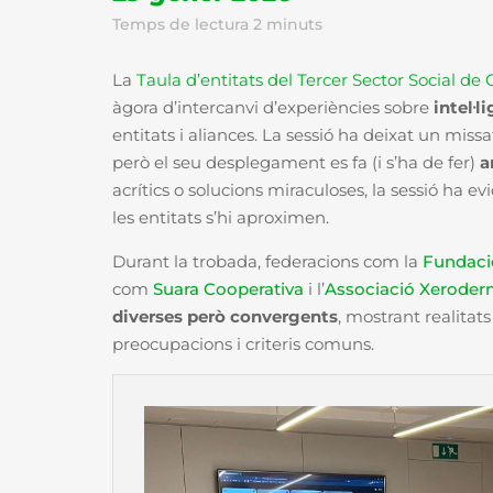
Temps de lectura
2
minuts
La
Taula d’entitats del Tercer Sector Social de
àgora d’intercanvi d’experiències sobre
intel·l
entitats i aliances. La sessió ha deixat un missa
però el seu desplegament es fa (i s’ha de fer)
a
acrítics o solucions miraculoses, la sessió ha e
les entitats s’hi aproximen.
Durant la trobada, federacions com la
Fundaci
com
Suara Cooperativa
i l’
Associació Xerode
diverses però convergents
, mostrant realitat
preocupacions i criteris comuns.