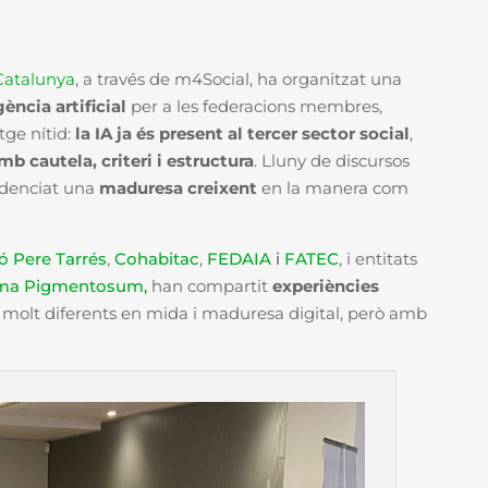
 Catalunya
, a través de m4Social, ha organitzat una
igència artificial
per a les federacions membres,
tge nítid
:
la IA ja és present al tercer sector social
,
mb cautela, criteri i estructura
. Lluny de discursos
videnciat una
maduresa creixent
en la manera com
ó Pere Tarrés
,
Cohabitac
,
FEDAIA
i
FATEC
, i entitats
rma Pigmentosum,
han compartit
experiències
s molt diferents en mida i maduresa digital, però amb