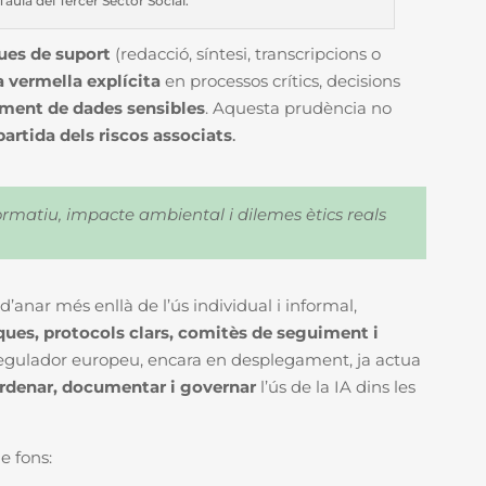
Taula del Tercer Sector Social.
ques de suport
(redacció, síntesi, transcripcions o
a vermella explícita
en processos crítics, decisions
ament de dades sensibles
. Aquesta prudència no
rtida dels riscos associats
.
ormatiu, impacte ambiental i
dilemes ètics reals
d’anar més enllà de l’ús individual i informal,
ques, protocols clars, comitès de seguiment i
regulador europeu, encara en desplegament, ja actua
rdenar, documentar i governar
l’ús de la IA dins les
e fons: