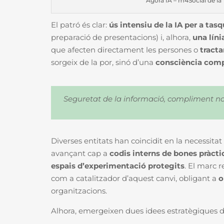
Àgora IA – m4Social de la 
El patró és clar:
ús intensiu de la IA per a tas
preparació de presentacions) i, alhora,
una líni
que afecten directament les persones o
tract
sorgeix de la por
, sinó d’una
consciència compa
Seguretat de la informació, compliment n
Diverses entitats han coincidit en la necessitat 
avançant cap a
codis interns de bones pràcti
espais d’experimentació protegits
. El marc 
com a catalitzador d’aquest canvi, obligant a
o
organitzacions.
Alhora, emergeixen dues idees estratègiques d