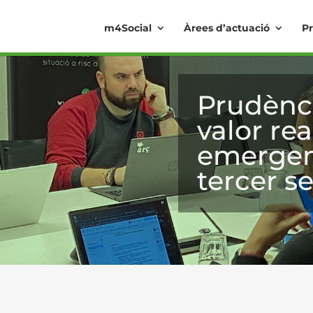
m4Social
Àrees d’actuació
Pr
Prudènci
valor rea
emergent
tercer se