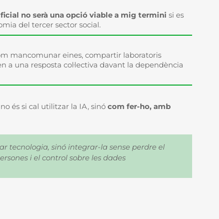
ificial no serà una opció viable a mig termini
si es
omia del tercer sector social.
com mancomunar eines, compartir laboratoris
en a una resposta col·lectiva davant la dependència
 és si cal utilitzar la IA, sinó
com fer-ho, amb
tar tecnologia, sinó integrar-la sense perdre el
persones i el control sobre les dades