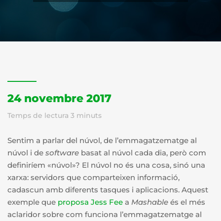
24 novembre 2017
Temps de lectura
3
minuts
Sentim a parlar del núvol, de l’emmagatzematge al
núvol i de
software
basat al núvol cada dia, però com
definiríem «núvol»? El núvol no és una cosa, sinó una
xarxa: servidors que comparteixen informació,
cadascun amb diferents tasques i aplicacions. Aquest
exemple que
proposa Jess Fee
a
Mashable
és el més
aclaridor sobre com funciona l’emmagatzematge al