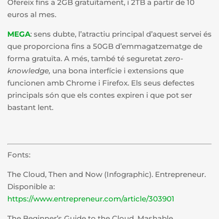
Ofereix fins a 2GB gratuïtament, i 2TB a partir de 10
euros al mes.
MEGA
: sens dubte, l’atractiu principal d’aquest servei és
que proporciona fins a 50GB d’emmagatzematge de
forma gratuïta. A més, també té seguretat
zero-
knowledge,
una bona interfície i extensions que
funcionen amb Chrome i Firefox. Els seus defectes
principals són que els contes expiren i que pot ser
bastant lent.
Fonts:
The Cloud, Then and Now (Infographic). Entrepreneur.
Disponible a:
https://www.entrepreneur.com/article/303901
The Beginner’s Guide to the Cloud. Mashable.