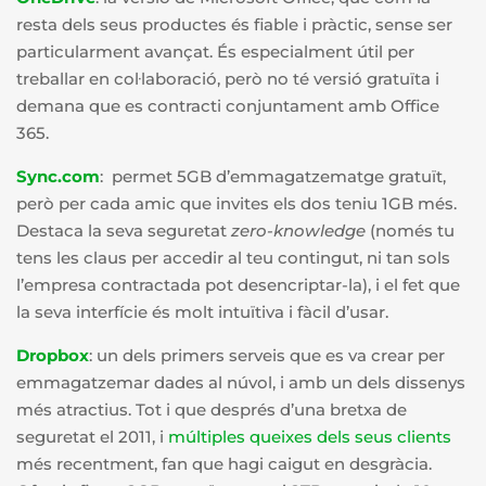
resta dels seus productes és fiable i pràctic, sense ser
particularment avançat. És especialment útil per
treballar en col·laboració, però no té versió gratuïta i
demana que es contracti conjuntament amb Office
365.
Sync.com
: permet 5GB d’emmagatzematge gratuït,
però per cada amic que invites els dos teniu 1GB més.
Destaca la seva seguretat
zero-knowledge
(només tu
tens les claus per accedir al teu contingut, ni tan sols
l’empresa contractada pot desencriptar-la), i el fet que
la seva interfície és molt intuïtiva i fàcil d’usar.
Dropbox
: un dels primers serveis que es va crear per
emmagatzemar dades al núvol, i amb un dels dissenys
més atractius. Tot i que després d’una bretxa de
seguretat el 2011, i
múltiples queixes dels seus clients
més recentment, fan que hagi caigut en desgràcia.