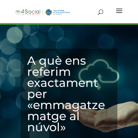
A què ens
referim
exactament
per
«emmagatze
matge al
núvol»