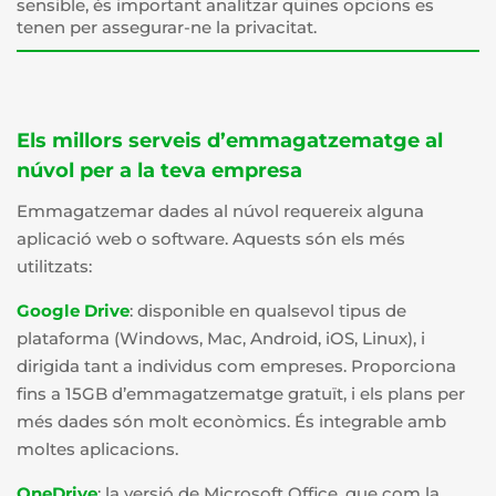
sensible, és important analitzar quines opcions es
tenen per assegurar-ne la privacitat.
Els millors serveis d’emmagatzematge al
núvol per a la teva empresa
Emmagatzemar dades al núvol requereix alguna
aplicació web o software. Aquests són els més
utilitzats:
Google Drive
: disponible en qualsevol tipus de
plataforma (Windows, Mac, Android, iOS, Linux), i
dirigida tant a individus com empreses. Proporciona
fins a 15GB d’emmagatzematge gratuït, i els plans per
més dades són molt econòmics. És integrable amb
moltes aplicacions.
OneDrive
: la versió de Microsoft Office, que com la