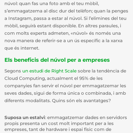
núvol: quan fas una foto amb el teu mòbil,
s’emmagatzema al disc dur del telèfon; quan la penges
a Instagram, passa a estar al núvol. Si l’elimines del teu
mòbil, seguirà estant disponible. En altres paraules, i
com molts experts admeten, «núvol» és només una
nova manera de referir-se a un ús específic a la xarxa
que és internet.
Els beneficis del núvol per a empreses
Segons
un estudi de Right Scale
sobre la tendència de
Cloud Computing, actualment el 95% de les
companyies fan servir el núvol per emmagatzemar les
seves dades, sigui de forma única o combinada, i amb
diferents modalitats. Quins són els avantatges?
Suposa un estalvi
: emmagatzemar dades en servidors
propis presenta un cost molt important per a les
empreses, tant de hardware i espai físic com de