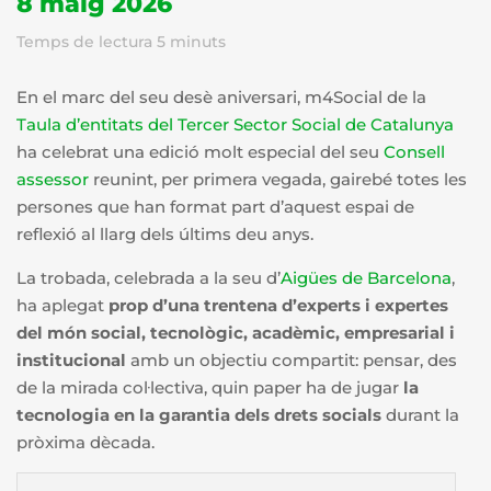
8 maig 2026
Temps de lectura
5
minuts
En el marc del seu desè aniversari, m4Social de la
Taula d’entitats del Tercer Sector Social de Catalunya
ha celebrat una edició molt especial del seu
Consell
assessor
reunint, per primera vegada, gairebé totes les
persones que han format part d’aquest espai de
reflexió al llarg dels últims deu anys.
La trobada, celebrada a la seu d’
Aigües de Barcelona
,
ha aplegat
prop d’una trentena d’experts i expertes
del món social, tecnològic, acadèmic, empresarial i
institucional
amb un objectiu compartit: pensar, des
de la mirada col·lectiva, quin paper ha de jugar
la
tecnologia en la garantia dels drets socials
durant la
pròxima dècada.