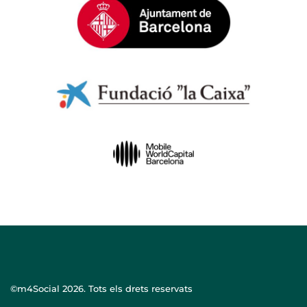
©m4Social
2026. Tots els drets reservats