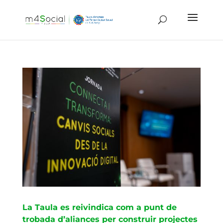
La Taula es reivindica com a punt de
trobada d’aliances per construir projectes