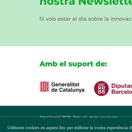
nostra Newslett
Si vols estar al dia sobre la innovac
Amb el suport de:
©m4Social
2026. Tots els drets reservats
Utilitzem cookies en aquest lloc per millorar la vostra experiència d