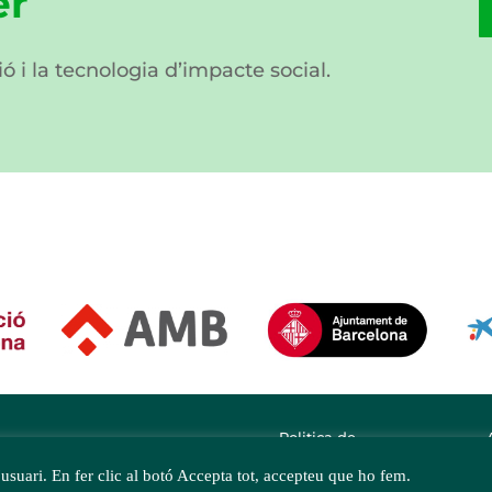
er
ió i la tecnologia d’impacte social.
Politica de
privacitat
'usuari. En fer clic al botó Accepta tot, accepteu que ho fem.