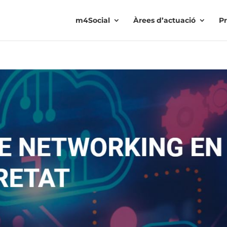
m4Social
Àrees d’actuació
Pr