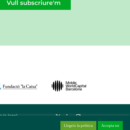
Vull subscriure'm
Avis legal
Llegeix la política
Accepta tot