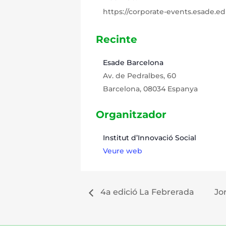
https://corporate-events.esade.ed
Recinte
Esade Barcelona
Av. de Pedralbes, 60
Barcelona
,
08034
Espanya
Organitzador
Institut d’Innovació Social
Veure web
4a edició La Febrerada
Jo