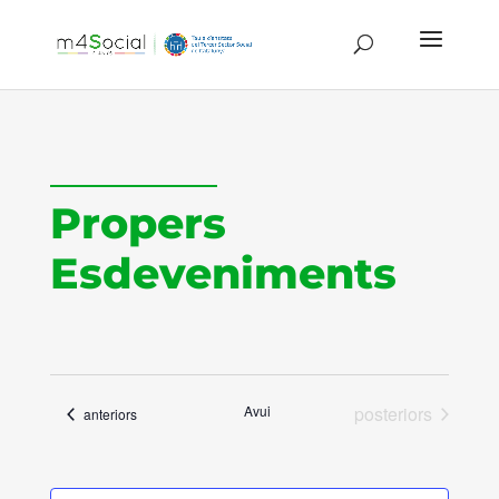
Propers
Esdeveniments
Esdeveniments
Avui
posteriors
Esdeveniments
anteriors