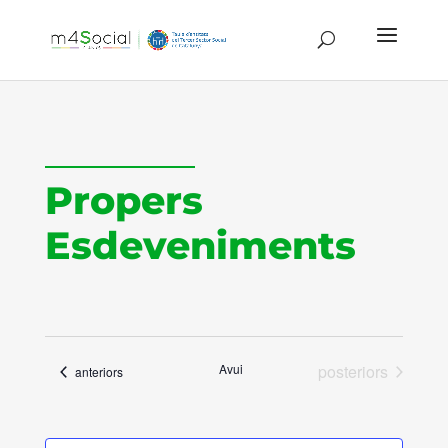
Propers
Esdeveniments
Esdeveniments
Avui
posteriors
Esdeveniments
anteriors