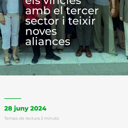
els vincles
amb el tercer
sector i teixir
noves
aliances
28 juny 2024
Temps de lectura
2
minuts