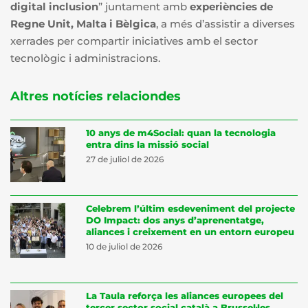
digital inclusion
” juntament amb
experiències de
Regne Unit, Malta i Bèlgica
, a més d’assistir a diverses
xerrades per compartir iniciatives amb el sector
tecnològic i administracions.
Altres notícies relaciondes
10 anys de m4Social: quan la tecnologia
entra dins la missió social
27 de juliol de 2026
Celebrem l’últim esdeveniment del projecte
DO Impact: dos anys d’aprenentatge,
aliances i creixement en un entorn europeu
10 de juliol de 2026
La Taula reforça les aliances europees del
tercer sector social català a Brussel·les