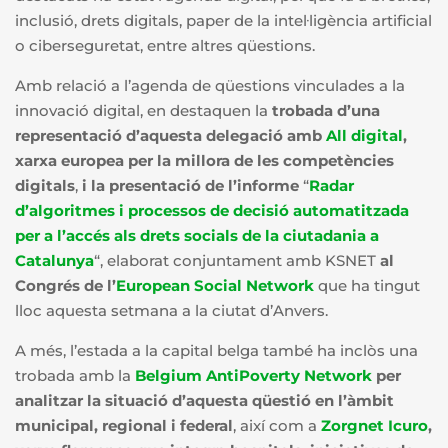
inclusió, drets digitals, paper de la intel·ligència artificial
o ciberseguretat, entre altres qüestions.
Amb relació a l’agenda de qüestions vinculades a la
innovació digital, en destaquen la
trobada d’una
representació d’aquesta delegació amb
All digital
,
xarxa europea per la millora de les competències
digitals
,
i la presentació de l’informe
“
Radar
d’algoritmes i processos de decisió automatitzada
per a l’accés als drets socials de la ciutadania a
Catalunya
“, elaborat conjuntament amb KSNET
al
Congrés de l’
European Social Network
que ha tingut
lloc aquesta setmana a la ciutat d’Anvers.
A més, l’estada a la capital belga també ha inclòs una
trobada amb la
Belgium AntiPoverty Network
per
analitzar la situació d’aquesta qüestió en l’àmbit
municipal, regional i federal
, així com a
Zorgnet Icuro
,