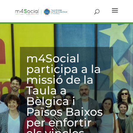
m4Social
participa a la
missió de la
Taula a
Bèlgica i
Països Baixos
per enfortir