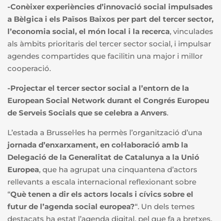
-Conèixer experiències d’innovació social impulsades
a Bèlgica i els Països Baixos per part del tercer sector,
l’economia social, el món local i la recerca
, vinculades
als àmbits prioritaris del tercer sector social, i impulsar
agendes compartides que facilitin una major i millor
cooperació.
-Projectar el tercer sector social a l’entorn de la
European Social Network durant el Congrés Europeu
de Serveis Socials que se celebra a Anvers
.
L’estada a Brussel·les ha permès l’organització d’una
jornada d’enxarxament, en col·laboració amb la
Delegació de la Generalitat de Catalunya a la Unió
Europea
, que ha agrupat una cinquantena d’actors
rellevants a escala internacional reflexionant sobre
“
Què tenen a dir els actors locals i cívics sobre el
futur de l’agenda social europea?
“. Un dels temes
destacats ha estat l’agenda digital, pel que fa a bretxes,