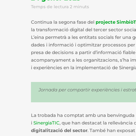
Temps de lectura
2
minuts
Continua la segona fase del
projecte SimbiòT
la transformació digital del tercer sector soc
L’eina permetrà a les entitats socials fer una ge
dades i informació i optimitzar processos per mi
presa de decisions a partir d’informació fiabl
acompanyament a les organitzacions, s’ha imp
i experiències en la implementació de Sinerg
Jornada per compartir experiències i estra
La trobada ha comptat amb una benvinguda in
i
SinergiaTIC
, que han destacat la rellevància
digitalització del sector
. També han exposat e