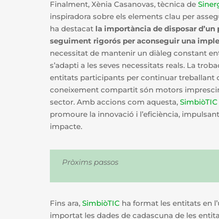
Finalment, Xènia Casanovas, tècnica de
Siner
inspiradora sobre els elements clau per assegu
ha destacat
la importància de disposar d’un p
seguiment rigorós per aconseguir una impl
necessitat de mantenir un diàleg constant ent
s’adapti a les seves necessitats reals. La tr
entitats participants per continuar treballant
coneixement compartit són motors imprescindi
sector. Amb accions com aquesta,
SimbiòTIC
promoure la innovació i l’eficiència, impulsant
impacte.
Pròxims passos
Fins ara,
SimbiòTIC
ha format les entitats en l
importat les dades de cadascuna de les entitats