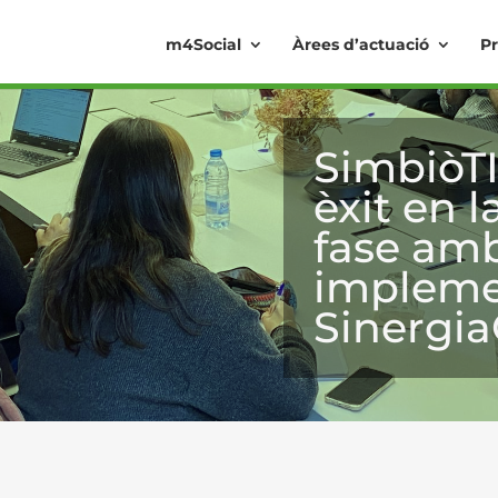
m4Social
Àrees d’actuació
Pr
SimbiòT
èxit en 
fase amb
impleme
Sinergi