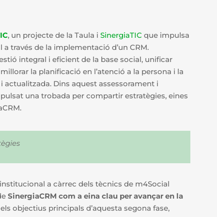
IC
, un projecte de la Taula i
SinergiaTIC
que impulsa
ial a través de la implementació d’un CRM.
stió integral i eficient de la base social, unificar
llorar la planificació en l’atenció a la persona i la
e i actualitzada. Dins aquest assessorament i
ulsat una trobada per compartir estratègies, eines
iaCRM.
tègies
stitucional a càrrec dels tècnics de m4Social
 de
SinergiaCRM com a eina clau per avançar en la
ls objectius principals d’aquesta segona fase,