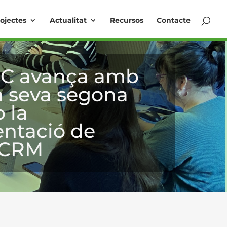
ojectes
Actualitat
Recursos
Contacte
IC avança amb
la seva segona
 la
ntació de
aCRM