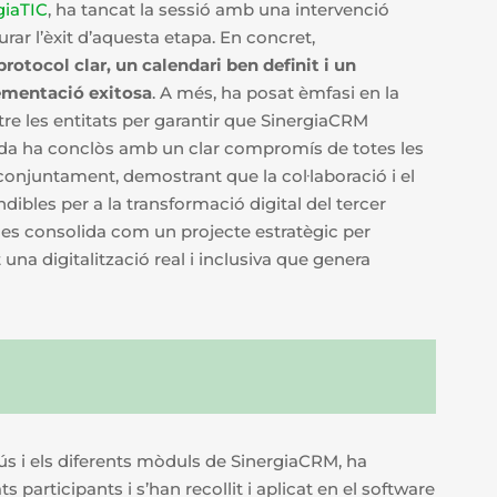
giaTIC
, ha tancat la sessió amb una intervenció
rar l’èxit d’aquesta etapa. En concret,
rotocol clar, un calendari ben definit i un
ementació exitosa
. A més, ha posat èmfasi en la
re les entitats per garantir que SinergiaCRM
obada ha conclòs amb un clar compromís de totes les
 conjuntament, demostrant que la col·laboració i el
bles per a la transformació digital del tercer
es consolida com un projecte estratègic per
 una digitalització real i inclusiva que genera
’ús i els diferents mòduls de SinergiaCRM, ha
 participants i s’han recollit i aplicat en el software