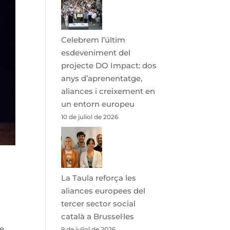
Celebrem l’últim
esdeveniment del
projecte DO Impact: dos
anys d’aprenentatge,
aliances i creixement en
un entorn europeu
10 de juliol de 2026
La Taula reforça les
aliances europees del
tercer sector social
català a Brussel·les
de
9 de juliol de 2026