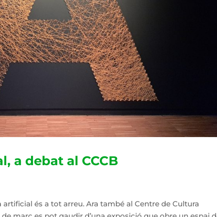
ial, a debat al CCCB
artificial és a tot arreu. Ara també al Centre de Cultura
 de març es pot gaudir d’una exposició que obre un espai 