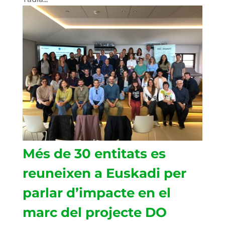
Més de 30 entitats es
reuneixen a Euskadi per
parlar d’impacte en el
marc del projecte DO