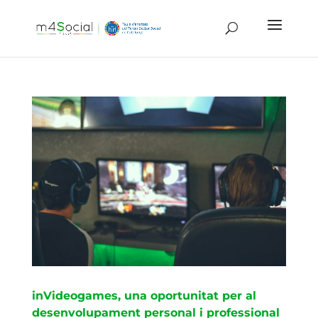
inVideogames, una oportunitat per al
desenvolupament personal i professional